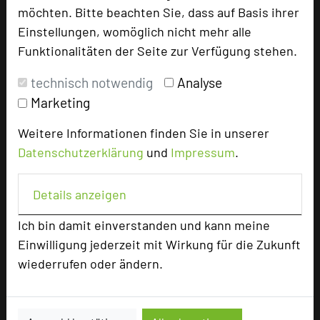
möchten. Bitte beachten Sie, dass auf Basis ihrer
Einstellungen, womöglich nicht mehr alle
Funktionalitäten der Seite zur Verfügung stehen.
add_circle
zur Tagungsanfrage hinzufügen
technisch notwendig
Analyse
Marketing
Bewertung
Weitere Informationen finden Sie in unserer
Tagungsplaner
Datenschutzerklärung
und
Impressum
.
Tagungsleiter
Details anzeigen
Tagungsteilnehmer
Ich bin damit einverstanden und kann meine
Einwilligung jederzeit mit Wirkung für die Zukunft
Hotel bewerten
wiederrufen oder ändern.
Hoteldaten