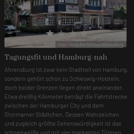
star
star
star
star
Foto: Hotel Am Schloss Ahrensburg
Tagungsfit und Hamburg-nah
Ahrensburg ist zwar kein Stadtteil von Hamburg,
sondern gehört schon zu Schleswig-Holstein,
doch beider Grenzen liegen direkt aneinander.
Etwa dreißig Kilometer beträgt die Fahrtstrecke
zwischen der Hamburger City und dem
Stormarner Städtchen. Dessen Wahrzeichen
und zugleich größte Sehenswürdigkeit ist das
schneeweiße und mit vier markanten Türmen