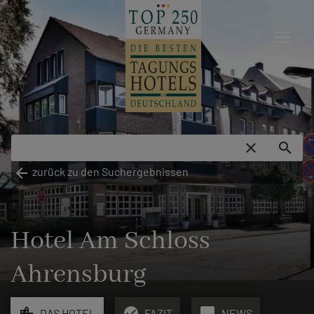
menu
close
search
arrow_back
zurück zu den Suchergebnissen
Hotel Am Schloss
Ahrensburg
location_city
check_circle
chat_bubble
DAS HOTEL
FAZIT
NEWS