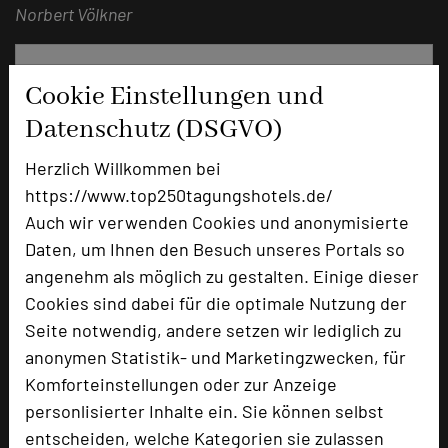
Norbert Völkner
Cookie Einstellungen und
Datenschutz (DSGVO)
Herzlich Willkommen bei
https://www.top250tagungshotels.de/
Auch wir verwenden Cookies und anonymisierte
Daten, um Ihnen den Besuch unseres Portals so
angenehm als möglich zu gestalten. Einige dieser
Hotel Am Schloss Ahrensburg
Cookies sind dabei für die optimale Nutzung der
Am Alten Markt 17
Seite notwendig, andere setzen wir lediglich zu
22926 Ahrensburg
anonymen Statistik- und Marketingzwecken, für
Komforteinstellungen oder zur Anzeige
+49 4102 8055
phone
personlisierter Inhalte ein. Sie können selbst
Email
mail
entscheiden, welche Kategorien sie zulassen
Homepage
language