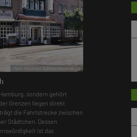
r
star
Foto: Hotel Am Schloss Ahrensburg
h
n Hamburg, sondern gehört
der Grenzen liegen direkt
trägt die Fahrtstrecke zwischen
er Städtchen. Dessen
nswürdigkeit ist das