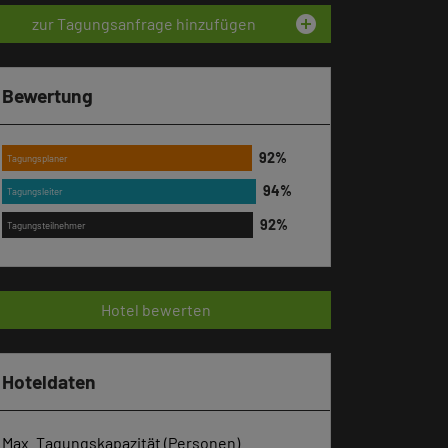
add_circle
zur Tagungsanfrage hinzufügen
Bewertung
Tagungsplaner
Tagungsleiter
Tagungsteilnehmer
Hotel bewerten
Hoteldaten
Max. Tagungskapazität (Personen)