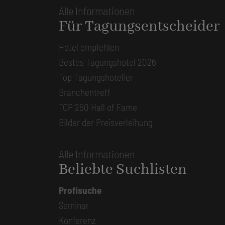
Alle Informationen
Für Tagungsentscheider
Hotel empfehlen
Bestes Tagungshotel 2026
Top Tagungshotelier
Branchentreff
TOP 250 Hall of Fame
Bilder der Preisverleihung
Alle Informationen
Beliebte Suchlisten
Profisuche
Seminar
Konferenz