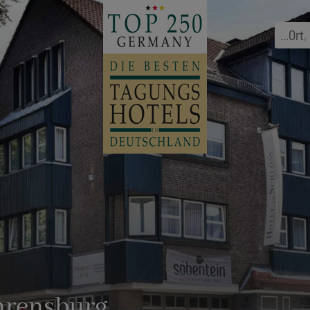
...
Ort
,
hrensburg