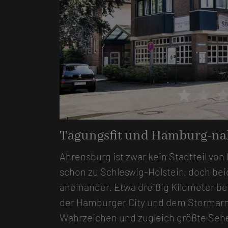
star
star
sta
Tagungsfit und Hamburg-na
Ahrensburg ist zwar kein Stadtteil vo
schon zu Schleswig-Holstein, doch bei
aneinander. Etwa dreißig Kilometer be
der Hamburger City und dem Stormarn
Wahrzeichen und zugleich größte Sehe