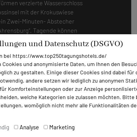
Türmen verzierte Wasserschloss
ossinsel mit der Krokuswiese
ein Zwei-Minuten- Abstecher
Ahrensburg“. Tagende können
uf ein entspanntes
ellungen und Datenschutz (DSGVO)
fiff, munteren Farbakzenten
n bei https://www.top250tagungshotels.de/
immt. Zum Arbeiten hat man die
 Cookies und anonymisierte Daten, um Ihnen den Besuc
n (18–86 m²), die jeweils
lich zu gestalten. Einige dieser Cookies sind dabei für 
 Wirkungsflächen für
otwendig, andere setzen wir lediglich zu anonymen Stati
 darstellen – zumeist sind
ür Komforteinstellungen oder zur Anzeige personlisierter
n angeschlossen. In zwei
heiden, welche Kategorien sie zulassen möchten. Bitte 
ersonen – einer davon im
tellungen, womöglich nicht mehr alle Funktionalitäten de
Look – können darüber hinaus
den. Mit der 2024 neu
ndig
Analyse
Marketing
 entstand in einem