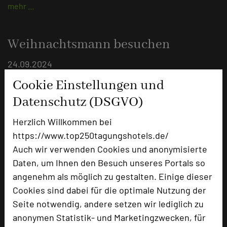
mehr …
Weihnachtsmann besuchen
24.09.2024
Cookie Einstellungen und
Die Weihnachtszeit ist die Zeit der Besinnlichkeit
Datenschutz (DSGVO)
mehr …
Herzlich Willkommen bei
https://www.top250tagungshotels.de/
Energieeffizient tagen
Auch wir verwenden Cookies und anonymisierte
Daten, um Ihnen den Besuch unseres Portals so
26.08.2024
angenehm als möglich zu gestalten. Einige dieser
Nachhaltigkeit aktiv leben
Cookies sind dabei für die optimale Nutzung der
Seite notwendig, andere setzen wir lediglich zu
mehr …
anonymen Statistik- und Marketingzwecken, für