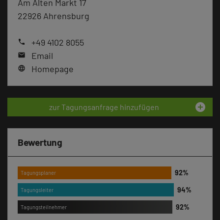
Am Alten Markt 17
22926 Ahrensburg
+49 4102 8055
phone
Email
mail
Homepage
language
add_circle
zur Tagungsanfrage hinzufügen
Bewertung
Tagungsplaner
Tagungsleiter
Tagungsteilnehmer