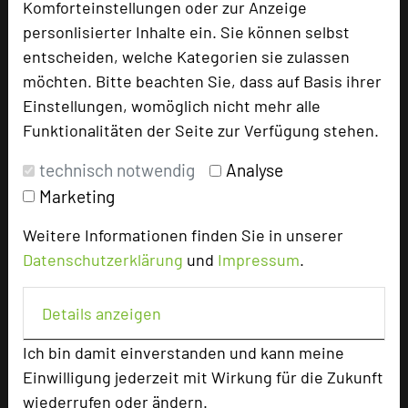
Komforteinstellungen oder zur Anzeige
Innovation durch Individualität
personlisierter Inhalte ein. Sie können selbst
entscheiden, welche Kategorien sie zulassen
09.08.2024
möchten. Bitte beachten Sie, dass auf Basis ihrer
Einstellungen, womöglich nicht mehr alle
Im Hotel am Schloss Ahrensburg wissen wir, dass
Funktionalitäten der Seite zur Verfügung stehen.
wahre Innovation durch die Verbindung von
Persönlichkeit und individuellen Erlebnissen
technisch notwendig
Analyse
entsteht. Somit setzen wir in unserem
Marketing
Tagungsbereich auf maßgeschneiderte Lösungen
und eine persönliche Note.
Weitere Informationen finden Sie in unserer
Datenschutzerklärung
und
Impressum
.
mehr …
Details anzeigen
Geschwindigkeit - Tagungs/Wlan
Ich bin damit einverstanden und kann meine
08.07.2024
Einwilligung jederzeit mit Wirkung für die Zukunft
wiederrufen oder ändern.