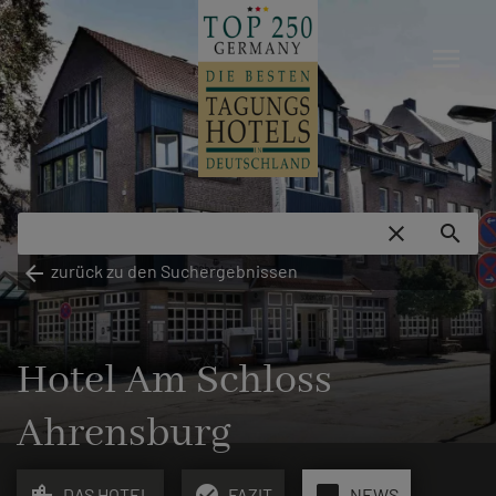
menu
close
search
arrow_back
zurück zu den Suchergebnissen
Hotel Am Schloss
Ahrensburg
location_city
check_circle
chat_bubble
DAS HOTEL
FAZIT
NEWS