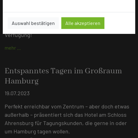
Bei uns im Hotel Am Schloss Ahrensburg wird das
nicht passieren! Ab sofort steht Ihnen unser neues,
hochmodernes Tagungs-WLAN mit einer
Auswahl bestätigen
Alle akzeptieren
Geschwindigkeit von bis zu 100000 MBit/s zur
Verfügung!
mehr …
Entspanntes Tagen im Großraum
Hamburg
19.07.2023
Perfekt erreichbar vom Zentrum – aber doch etwas
außerhalb – präsentiert sich das Hotel am Schloss
Ahrensburg für Tagungskunden, die gerne in oder
um Hamburg tagen wollen.