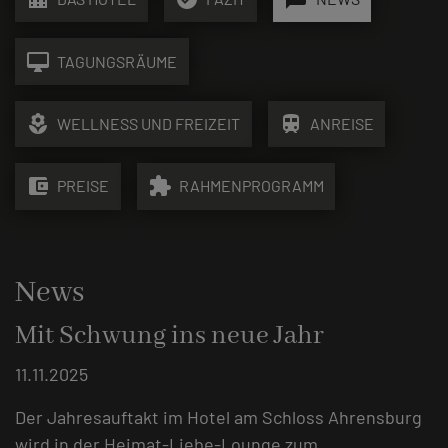
desktop_mac
TAGUNGSRÄUME
local_florist
train
WELLNESS UND FREIZEIT
ANREISE
account_balance_wallet
extension
PREISE
RAHMENPROGRAMM
News
Mit Schwung ins neue Jahr
11.11.2025
Der Jahresauftakt im Hotel am Schloss Ahrensburg
wird in der Heimat-Liebe-Lounge zum