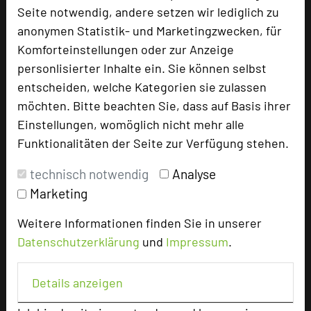
Seite notwendig, andere setzen wir lediglich zu
Tagungsplaner
anonymen Statistik- und Marketingzwecken, für
Tagungsleiter
Komforteinstellungen oder zur Anzeige
personlisierter Inhalte ein. Sie können selbst
Tagungsteilnehmer
entscheiden, welche Kategorien sie zulassen
möchten. Bitte beachten Sie, dass auf Basis ihrer
Einstellungen, womöglich nicht mehr alle
Hotel bewerten
Funktionalitäten der Seite zur Verfügung stehen.
technisch notwendig
Analyse
Hoteldaten
Marketing
Max. Tagungskapazität (Personen)
Weitere Informationen finden Sie in unserer
U-Form
30
Datenschutzerklärung
und
Impressum
.
Parlamentarisch
48
Reihenbestuhlung
65
Details anzeigen
Tagungsräume
7