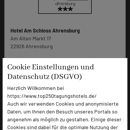
Hotel Am Schloss Ahrensburg
Am Alten Markt 17
22926 Ahrensburg
+49 4102 8055
phone
Cookie Einstellungen und
Email
mail
Datenschutz (DSGVO)
Homepage
language
Herzlich Willkommen bei
https://www.top250tagungshotels.de/
add_circle
zur Tagungsanfrage hinzufügen
Auch wir verwenden Cookies und anonymisierte
Daten, um Ihnen den Besuch unseres Portals so
angenehm als möglich zu gestalten. Einige dieser
Bewertung
Cookies sind dabei für die optimale Nutzung der