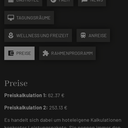
desktop_mac
TAGUNGSRÄUME
local_florist
train
WELLNESS UND FREIZEIT
ANREISE
account_balance_wallet
extension
PREISE
RAHMENPROGRAMM
Preise
Preiskalkulation 1:
62.37 €
Preiskalkulation 2:
253.13 €
Es handelt sich dabei um hoteleigene Kalkulationen
konkreter Leistungspakete. Sie nennen immer den