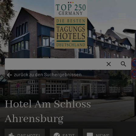
menu
close
search
arrow_back
zurück zu den Suchergebnissen
Hotel Am Schloss
Ahrensburg
location_city
check_circle
chat_bubble
DAS HOTEL
FAZIT
NEWS