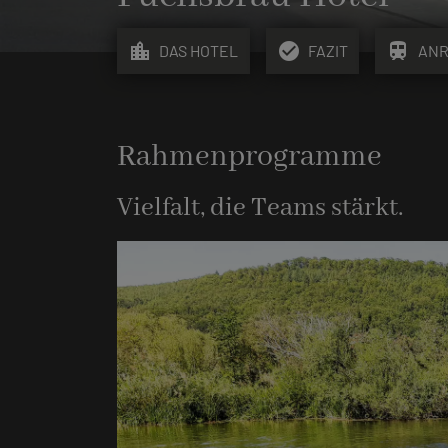
location_city
check_circle
train
DAS HOTEL
FAZIT
ANR
Rahmenprogramme
Vielfalt, die Teams stärkt.