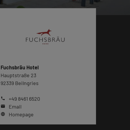
Fuchsbräu Hotel
Hauptstraße 23
92339 Beilngries
+49 8461 6520
phone
Email
mail
Homepage
language