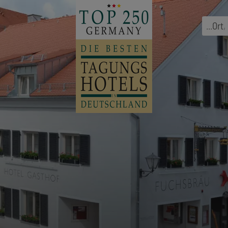
...
Ort
,