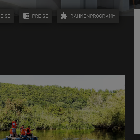
account_balance_wallet
extension
EISE
PREISE
RAHMENPROGRAMM