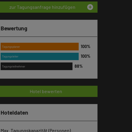
add_circle
zur Tagungsanfrage hinzufügen
Bewertung
Tagungsplaner
Tagungsleiter
Tagungsteilnehmer
Hotel bewerten
Hoteldaten
Max. Tagungskapazität (Personen)