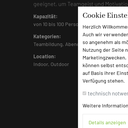
geeignet, um Teamgeist und Motivation
Cookie Einst
Kapazität:
von
10
bis
100
Personen
Herzlich Willkomme
Auch wir verwenden
Kategorien:
so angenehm als mög
Teambildung, Abendevent, Erholung / Un
Nutzung der Seite n
Location:
Marketingzwecken, f
Indoor, Outdoor
können selbst entsc
auf Basis ihrer Eins
Verfügung stehen.
technisch notwe
Weitere Information
Details anzeigen