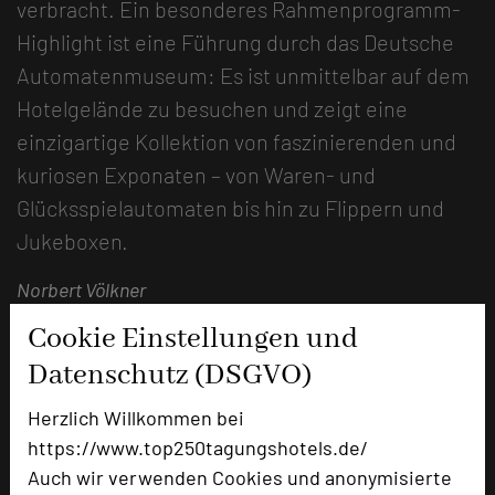
verbracht. Ein besonderes Rahmenprogramm-
Highlight ist eine Führung durch das Deutsche
Automatenmuseum: Es ist unmittelbar auf dem
Hotelgelände zu besuchen und zeigt eine
einzigartige Kollektion von faszinierenden und
kuriosen Exponaten – von Waren- und
Glücksspielautomaten bis hin zu Flippern und
Jukeboxen.
Norbert Völkner
Cookie Einstellungen und
Datenschutz (DSGVO)
Herzlich Willkommen bei
https://www.top250tagungshotels.de/
Auch wir verwenden Cookies und anonymisierte