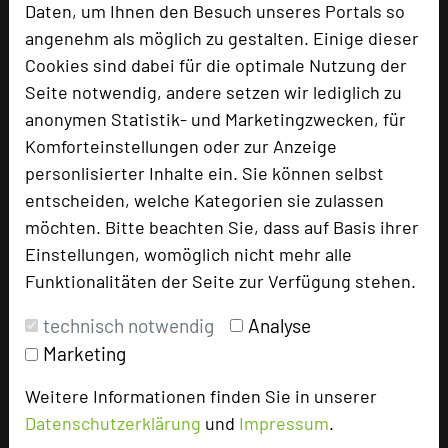
Daten, um Ihnen den Besuch unseres Portals so
angenehm als möglich zu gestalten. Einige dieser
Cookies sind dabei für die optimale Nutzung der
Schloss Benkhausen
Seite notwendig, andere setzen wir lediglich zu
Schlossallee 1
anonymen Statistik- und Marketingzwecken, für
32339 Espelkamp
Komforteinstellungen oder zur Anzeige
personlisierter Inhalte ein. Sie können selbst
+49 5743 93182-10
phone
entscheiden, welche Kategorien sie zulassen
Email
mail
möchten. Bitte beachten Sie, dass auf Basis ihrer
Homepage
language
Einstellungen, womöglich nicht mehr alle
Funktionalitäten der Seite zur Verfügung stehen.
add_circle
zur Tagungsanfrage hinzufügen
technisch notwendig
Analyse
Marketing
Hotel bewerten
Weitere Informationen finden Sie in unserer
Datenschutzerklärung
und
Impressum
.