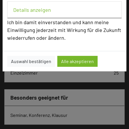
Hoteldaten
Details anzeigen
Max. Tagungskapazität (Personen)
Ich bin damit einverstanden und kann meine
U-Form
42
Einwilligung jederzeit mit Wirkung für die Zukunft
Parlamentarisch
70
wiederrufen oder ändern.
Reihenbestuhlung
120
Tagungsräume
13
Zimmer
38
Auswahl bestätigen
Alle akzeptieren
Doppelzimmer
13
Einzelzimmer
25
Besonders geeignet für
Seminar, Konferenz, Klausur