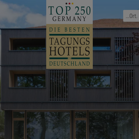
...
Ort
,