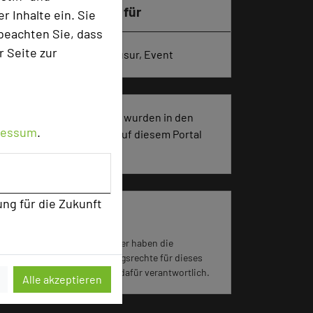
Besonders geeignet für
 Inhalte ein. Sie
beachten Sie, dass
r Seite zur
Seminar, Konferenz, Klausur, Event
598 Seiten dieses Hotels wurden in den
ressum
.
vergangenen 30 Tagen auf diesem Portal
aufgerufen.
ung für die Zukunft
Impressum zum Hotel
Für die Verwendung der Bilder haben die
jeweiligen Hotels die Nutzungsrechte für dieses
Portal eingeräumt und sind dafür verantwortlich.
Alle akzeptieren