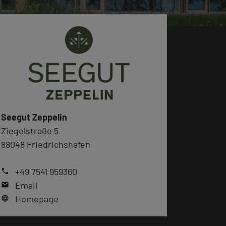
Seegut Zeppelin
Ziegelstraße 5
88048 Friedrichshafen
+49 7541 959360
phone
Email
mail
Homepage
language