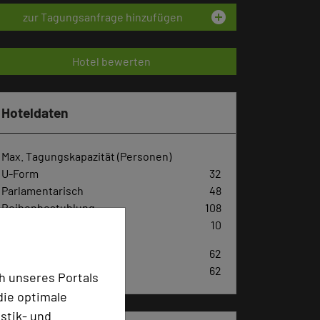
add_circle
zur Tagungsanfrage hinzufügen
Hotel bewerten
Hoteldaten
Max. Tagungskapazität (Personen)
U-Form
32
Parlamentarisch
48
Reihenbestuhlung
108
Tagungsräume
10
Zimmer
62
Doppelzimmer
62
h unseres Portals
die optimale
stik- und