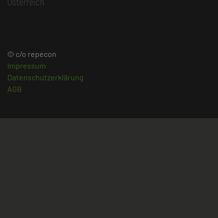
Österreich
© c/o repecon
Impressum
Datenschutzerklärung
AGB