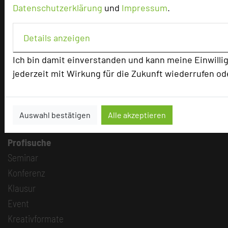
Hotel empfehlen
Datenschutzerklärung
und
Impressum
.
Bestes Tagungshotel 2026
Top Tagungshotelier
Details anzeigen
Branchentreff
Ich bin damit einverstanden und kann meine Einwilli
TOP 250 Hall of Fame
jederzeit mit Wirkung für die Zukunft wiederrufen od
Bilder der Preisverleihung
Alle Informationen
Auswahl bestätigen
Alle akzeptieren
Beliebte Suchlisten
Profisuche
Seminar
Konferenz
Klausur
Event
Kreativformate