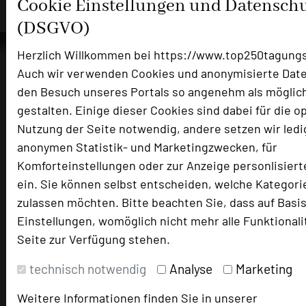
Cookie Einstellungen und Datensch
(DSGVO)
Herzlich Willkommen bei https://www.top250tagungs
Auch wir verwenden Cookies und anonymisierte Dat
den Besuch unseres Portals so angenehm als möglic
Die Idee
gestalten. Einige dieser Cookies sind dabei für die o
Über uns
Nutzung der Seite notwendig, andere setzen wir ledig
Mission
anonymen Statistik- und Marketingzwecken, für
Kategorie
Komforteinstellungen oder zur Anzeige personlisierte
Team
ein. Sie können selbst entscheiden, welche Kategori
Herausgeber & Autoren
zulassen möchten. Bitte beachten Sie, dass auf Basis
Einstellungen, womöglich nicht mehr alle Funktionali
Partner
Seite zur Verfügung stehen.
Alle Informationen
technisch notwendig
Analyse
Marketing
Für Tagungsentscheider
Weitere Informationen finden Sie in unserer