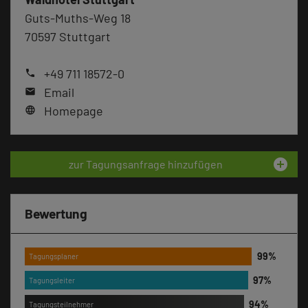
Guts-Muths-Weg 18
70597 Stuttgart
+49 711 18572-0
phone
Email
mail
Homepage
language
add_circle
zur Tagungsanfrage hinzufügen
Bewertung
Tagungsplaner
Tagungsleiter
Tagungsteilnehmer