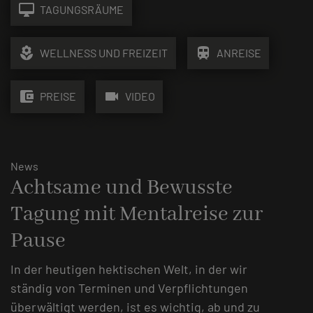
desktop_mac
TAGUNGSRÄUME
local_florist
train
WELLNESS UND FREIZEIT
ANREISE
account_balance_wallet
videocam
PREISE
VIDEO
News
Achtsame und Bewusste
Tagung mit Mentalreise zur
Pause
In der heutigen hektischen Welt, in der wir
ständig von Terminen und Verpflichtungen
überwältigt werden, ist es wichtig, ab und zu