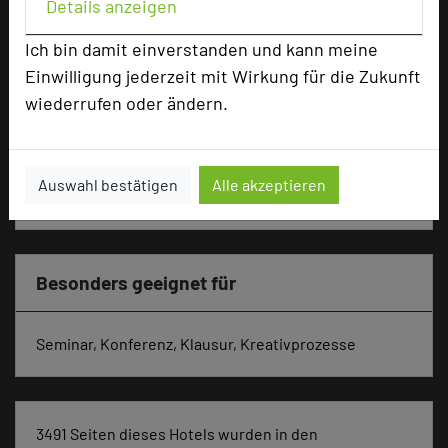
Details anzeigen
Parlamentarisch
50
Reihenbestuhlung
100
Ich bin damit einverstanden und kann meine
Tagungsräume
7
Einwilligung jederzeit mit Wirkung für die Zukunft
wiederrufen oder ändern.
Ausstellungsfläche
60 qm
Zimmer
110
Doppelzimmer
106
Auswahl bestätigen
Alle akzeptieren
Einzelzimmer
4
Besonders geeignet für
Seminar, Konferenz, Klausur, Kreativprozesse
3491 Seiten dieses Hotels wurden in den