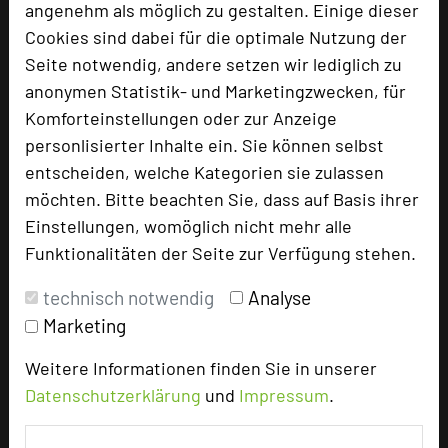
angenehm als möglich zu gestalten. Einige dieser
Cookies sind dabei für die optimale Nutzung der
Seite notwendig, andere setzen wir lediglich zu
Bewertung
anonymen Statistik- und Marketingzwecken, für
Komforteinstellungen oder zur Anzeige
Tagungsplaner
personlisierter Inhalte ein. Sie können selbst
Tagungsleiter
entscheiden, welche Kategorien sie zulassen
möchten. Bitte beachten Sie, dass auf Basis ihrer
Tagungsteilnehmer
Einstellungen, womöglich nicht mehr alle
Funktionalitäten der Seite zur Verfügung stehen.
Hotel bewerten
technisch notwendig
Analyse
Marketing
Hoteldaten
Weitere Informationen finden Sie in unserer
Datenschutzerklärung
und
Impressum
.
Max. Tagungskapazität (Personen)
U-Form
30