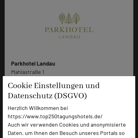
Parkhotel Landau
Mahlastraße 1
76829 Landau in der Pfalz
Cookie Einstellungen und
Datenschutz (DSGVO)
+49 6341 145-402
phone
Email
mail
Herzlich Willkommen bei
Homepage
language
https://www.top250tagungshotels.de/
Auch wir verwenden Cookies und anonymisierte
Daten, um Ihnen den Besuch unseres Portals so
add_circle
zur Tagungsanfrage hinzufügen