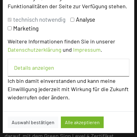
Funktionalitäten der Seite zur Verfügung stehen.
Ihr sucht den idealen Ort für eure Weihnachtsfeier?
Im Parkhotel Landau findet ihr genau das Richtige!
technisch notwendig
Analyse
In unserer Brasserie Wein & Dein erwartet euch ein
Marketing
festliches Weihnachtsessen – wahlweise à la carte
Weitere Informationen finden Sie in unserer
oder als exklusives Menü, perfekt für Gruppen bis zu
Datenschutzerklärung
und
Impressum
.
14 Personen.
mehr …
Details anzeigen
Ich bin damit einverstanden und kann meine
Zertifizierte Nachhaltigkeit
Einwilligung jederzeit mit Wirkung für die Zukunft
wiederrufen oder ändern.
21.08.2024
Nachhaltigkeit und Komfort müssen sich nicht
ausschließen – im Gegenteil! Im Parkhotel Landau
Auswahl bestätigen
Alle akzeptieren
kannst Du beides perfekt verbinden. Wir sind stolz
darauf, mit dem Green Sign Level 4 Zertifikat