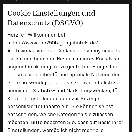
Umsetzung für den Erfolg Ihres Events sind.
Cookie Einstellungen und
mehr …
Datenschutz (DSGVO)
Herzlich Willkommen bei
Sportlich ins neue Tagungsjahr!
https://www.top250tagungshotels.de/
Auch wir verwenden Cookies und anonymisierte
21.10.2024
Daten, um Ihnen den Besuch unseres Portals so
Steigere den Teamgeist Deiner Teilnehmenden auch
angenehm als möglich zu gestalten. Einige dieser
durch spannende sportliche Aktivitäten.
Cookies sind dabei für die optimale Nutzung der
Seite notwendig, andere setzen wir lediglich zu
mehr …
anonymen Statistik- und Marketingzwecken, für
Komforteinstellungen oder zur Anzeige
Deine Weihnachtsfeier im Parkhotel
personlisierter Inhalte ein. Sie können selbst
entscheiden, welche Kategorien sie zulassen
Landau
möchten. Bitte beachten Sie, dass auf Basis ihrer
24.09.2024
Einstellungen, womöglich nicht mehr alle