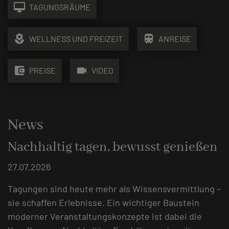
desktop_mac
TAGUNGSRÄUME
local_florist
train
WELLNESS UND FREIZEIT
ANREISE
account_balance_wallet
videocam
PREISE
VIDEO
News
Nachhaltig tagen, bewusst genießen
27.07.2026
Tagungen sind heute mehr als Wissensvermittlung –
sie schaffen Erlebnisse. Ein wichtiger Baustein
moderner Veranstaltungskonzepte ist dabei die