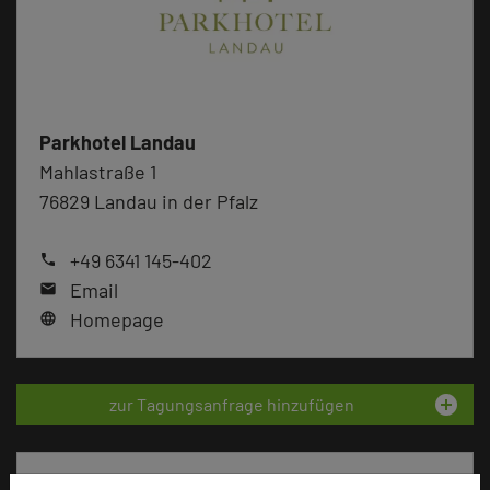
Parkhotel Landau
Mahlastraße 1
76829 Landau in der Pfalz
+49 6341 145-402
phone
Email
mail
Homepage
language
add_circle
zur Tagungsanfrage hinzufügen
Bewertung