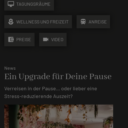
desktop_mac
TAGUNGSRÄUME
local_florist
train
WELLNESS UND FREIZEIT
ANREISE
account_balance_wallet
videocam
PREISE
VIDEO
News
Ein Upgrade für Deine Pause
Verreisen in der Pause… oder lieber eine
Stress-reduzierende Auszeit?