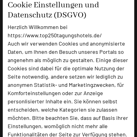
Cookie Einstellungen und
Datenschutz (DSGVO)
Tagungsplaner
Herzlich Willkommen bei
Tagungsleiter
https://www.top250tagungshotels.de/
Tagungsteilnehmer
Auch wir verwenden Cookies und anonymisierte
Daten, um Ihnen den Besuch unseres Portals so
angenehm als möglich zu gestalten. Einige dieser
Hotel bewerten
Cookies sind dabei für die optimale Nutzung der
Seite notwendig, andere setzen wir lediglich zu
anonymen Statistik- und Marketingzwecken, für
Hoteldaten
Komforteinstellungen oder zur Anzeige
personlisierter Inhalte ein. Sie können selbst
Max. Tagungskapazität (Personen)
entscheiden, welche Kategorien sie zulassen
U-Form
30
möchten. Bitte beachten Sie, dass auf Basis ihrer
Parlamentarisch
50
Einstellungen, womöglich nicht mehr alle
Reihenbestuhlung
100
Funktionalitäten der Seite zur Verfügung stehen.
Tagungsräume
7