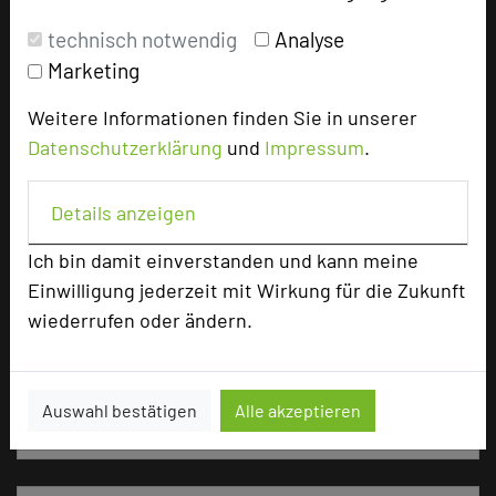
Ausstellungsfläche
60 qm
technisch notwendig
Analyse
Marketing
Zimmer
110
Doppelzimmer
106
Weitere Informationen finden Sie in unserer
Einzelzimmer
4
Datenschutzerklärung
und
Impressum
.
Details anzeigen
Besonders geeignet für
Ich bin damit einverstanden und kann meine
Einwilligung jederzeit mit Wirkung für die Zukunft
Seminar, Konferenz, Klausur, Kreativprozesse
wiederrufen oder ändern.
3341 Seiten dieses Hotels wurden in den
Auswahl bestätigen
Alle akzeptieren
vergangenen 30 Tagen auf diesem Portal aufgerufen.