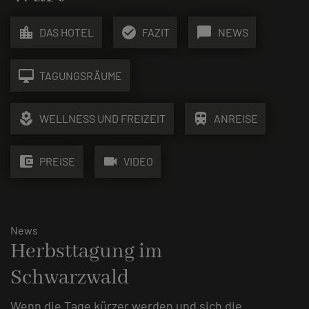
location_city
check_circle
chat_bubble
DAS HOTEL
FAZIT
NEWS
desktop_mac
TAGUNGSRÄUME
local_florist
train
WELLNESS UND FREIZEIT
ANREISE
account_balance_wallet
videocam
PREISE
VIDEO
News
Herbsttagung im
Schwarzwald
Wenn die Tage kürzer werden und sich die