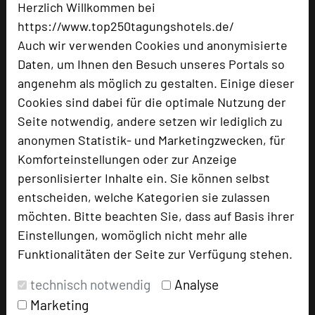
Wildbader Straße 28
Herzlich Willkommen bei
72213 Altensteig/Wart
https://www.top250tagungshotels.de/
Auch wir verwenden Cookies und anonymisierte
+49 7458 771-0
phone
Daten, um Ihnen den Besuch unseres Portals so
Email
mail
angenehm als möglich zu gestalten. Einige dieser
Homepage
language
Cookies sind dabei für die optimale Nutzung der
Seite notwendig, andere setzen wir lediglich zu
anonymen Statistik- und Marketingzwecken, für
add_circle
zur Tagungsanfrage hinzufügen
Komforteinstellungen oder zur Anzeige
personlisierter Inhalte ein. Sie können selbst
entscheiden, welche Kategorien sie zulassen
Bewertung
möchten. Bitte beachten Sie, dass auf Basis ihrer
Einstellungen, womöglich nicht mehr alle
Tagungsplaner
Funktionalitäten der Seite zur Verfügung stehen.
Tagungsleiter
technisch notwendig
Analyse
Tagungsteilnehmer
Marketing