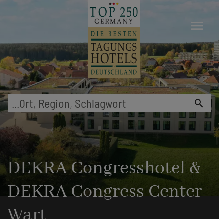
menu
...
Ort
,
Region
,
Schlagwort
search
DEKRA Congresshotel &
DEKRA Congress Center
Wart