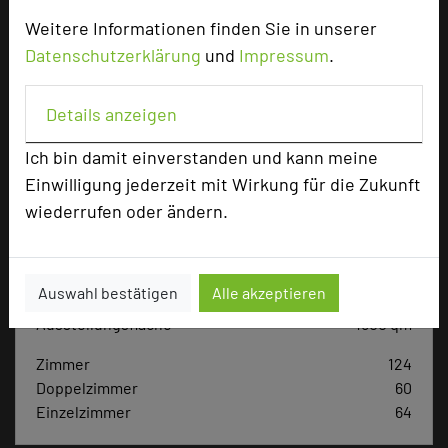
Weitere Informationen finden Sie in unserer
Datenschutzerklärung
und
Impressum
.
Hotel bewerten
Details anzeigen
Hoteldaten
Ich bin damit einverstanden und kann meine
Einwilligung jederzeit mit Wirkung für die Zukunft
Max. Tagungskapazität (Personen)
wiederrufen oder ändern.
U-Form
60
Parlamentarisch
300
Reihenbestuhlung
950
Tagungsräume
20
Auswahl bestätigen
Alle akzeptieren
Ausstellungsfläche
1500 qm
Zimmer
124
Doppelzimmer
60
Einzelzimmer
64