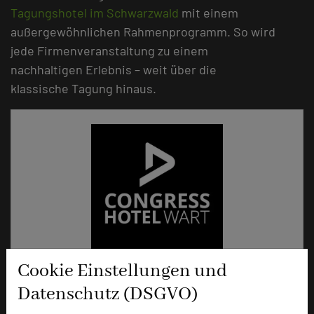
Tagungshotel im Schwarzwald
mit einem
außergewöhnlichen Rahmenprogramm. So wird
jede Firmenveranstaltung zu einem
nachhaltigen Erlebnis – weit über die
klassische Tagung hinaus.
Cookie Einstellungen und
DEKRA Congresshotel & DEKRA Congress
Datenschutz (DSGVO)
Center Wart