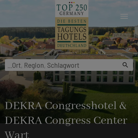
menu
Suche z.B. nach
Hotel
...
search
DEKRA Congresshotel &
DEKRA Congress Center
Wart