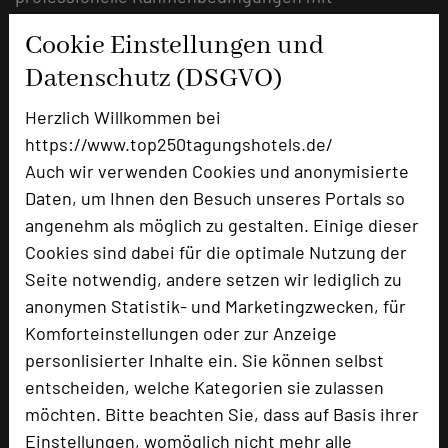
verantwortungsvollem Handeln und schafft so den
Cookie Einstellungen und
idealen Rahmen für moderne Business-Events.
Datenschutz (DSGVO)
mehr …
Herzlich Willkommen bei
https://www.top250tagungshotels.de/
Tagungshotel im Schwarzwald für
Auch wir verwenden Cookies und anonymisierte
Meetings
Daten, um Ihnen den Besuch unseres Portals so
angenehm als möglich zu gestalten. Einige dieser
14.04.2026
Cookies sind dabei für die optimale Nutzung der
Seite notwendig, andere setzen wir lediglich zu
Professionelle Tagungen und Business Meetings im
anonymen Statistik- und Marketingzwecken, für
Schwarzwald mit modernen Räumen, zuverlässiger
Komforteinstellungen oder zur Anzeige
Technik und umfassendem Service im DEKRA
personlisierter Inhalte ein. Sie können selbst
Congresshotel Wart.
entscheiden, welche Kategorien sie zulassen
mehr …
möchten. Bitte beachten Sie, dass auf Basis ihrer
Einstellungen, womöglich nicht mehr alle