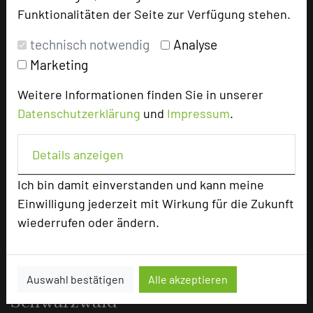
Funktionalitäten der Seite zur Verfügung stehen.
Volle Konzentration für erfolgreiche
Tagungen
technisch notwendig
Analyse
Marketing
12.04.2026
Weitere Informationen finden Sie in unserer
Wenn Ruhe auf professionelle Tagungsbedingungen
Datenschutzerklärung
und
Impressum
.
trifft, entstehen die besten Ergebnisse: Im DEKRA
Congresshotel Wart finden Teams den idealen
Details anzeigen
Rahmen für fokussiertes Arbeiten, klare
Entscheidungen und produktive Meetings im
Ich bin damit einverstanden und kann meine
Herzen des Schwarzwalds.
Einwilligung jederzeit mit Wirkung für die Zukunft
wiederrufen oder ändern.
mehr …
Tagung & Eventlocation im
Auswahl bestätigen
Alle akzeptieren
Schwarzwald