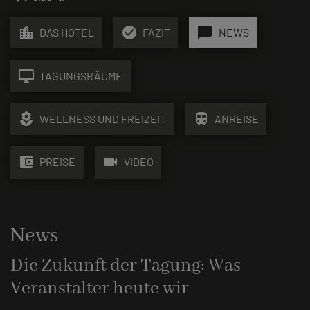
location_city
check_circle
chat_bubble
DAS HOTEL
FAZIT
NEWS
desktop_mac
TAGUNGSRÄUME
local_florist
train
WELLNESS UND FREIZEIT
ANREISE
account_balance_wallet
videocam
PREISE
VIDEO
News
Die Zukunft der Tagung: Was
Veranstalter heute wir