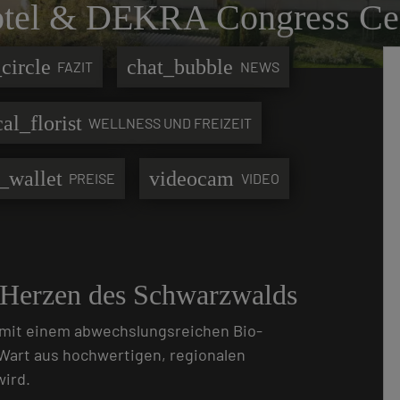
el & DEKRA Congress Cen
circle
chat_bubble
FAZIT
NEWS
cal_florist
WELLNESS UND FREIZEIT
_wallet
videocam
PREISE
VIDEO
m Herzen des Schwarzwalds
mit einem abwechslungsreichen Bio-
Wart aus hochwertigen, regionalen
wird.