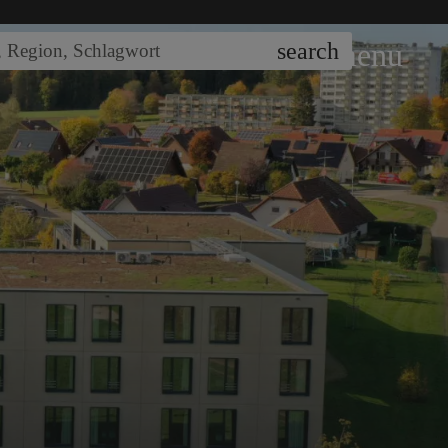
menu
search
,
Region
,
Schlagwort