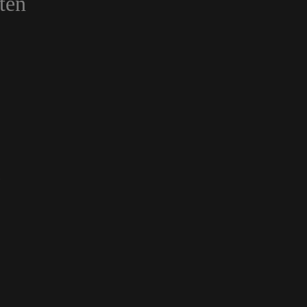
ten
n