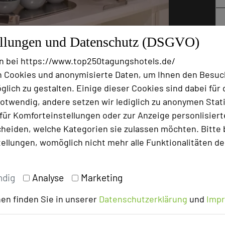
ellungen und Datenschutz (DSGVO)
: DEKRA Congresshotel & DEKRA Congress Center Wart
n bei https://www.top250tagungshotels.de/
 Cookies und anonymisierte Daten, um Ihnen den Besuc
 in den Tag im
DEKRA Congresshotel
lich zu gestalten. Einige dieser Cookies sind dabei für 
 bewusste Ernährung mit echtem
otwendig, andere setzen wir lediglich zu anonymen Stati
in liebevoll angerichtetes Buffet mit
ür Komforteinstellungen oder zur Anzeige personlisierter
sonalem Obst, ofenfrischen Backwaren und
heiden, welche Kategorien sie zulassen möchten. Bitte 
tellungen, womöglich nicht mehr alle Funktionalitäten de
r Zutaten. Deshalb beziehen wir viele
ndig
Analyse
Marketing
 dem Schwarzwald und der näheren
en finden Sie in unserer
Datenschutzerklärung
und
Imp
sparente Herkunft sorgen für Frische