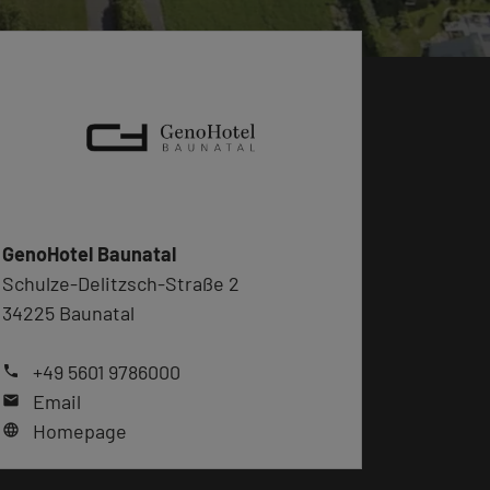
GenoHotel Baunatal
Schulze-Delitzsch-Straße 2
34225 Baunatal
+49 5601 9786000
phone
Email
mail
Homepage
language