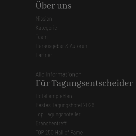
Über uns
Mission
Kategorie
Team
Herausgeber & Autoren
Partner
Alle Informationen
Für Tagungsentscheider
Hotel empfehlen
Bestes Tagungshotel 2026
Top Tagungshotelier
Branchentreff
TOP 250 Hall of Fame