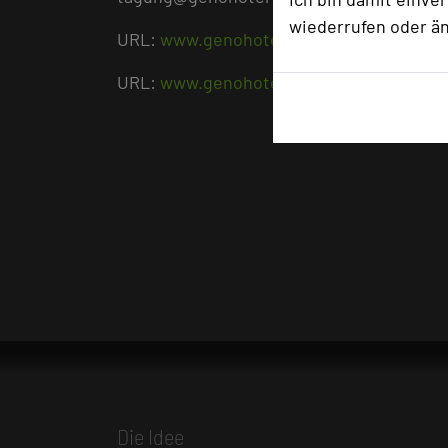
wiederrufen oder ä
URL:
www.genohotel-baunatal.de
URL:
www.genohotels.com
Die Idee