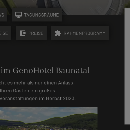
desktop_mac
WS
TAGUNGSRÄUME
account_balance_wallet
extension
EISE
PREISE
RAHMENPROGRAMM
 im GenoHotel Baunatal
ht es mehr als nur einen Anlass!
Ihren Gästen ein großes
 Veranstaltungen im Herbst 2023.