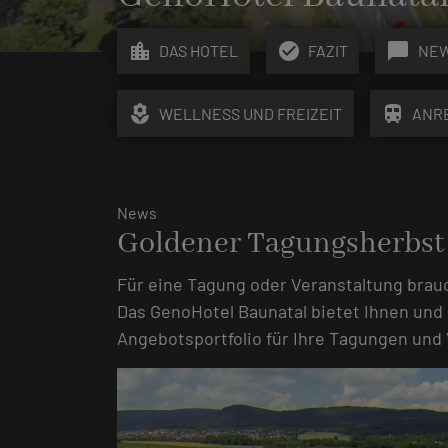
location_city
check_circle
chat_bubble
DAS HOTEL
FAZIT
NE
local_florist
train
WELLNESS UND FREIZEIT
ANR
News
Goldener Tagungsherbst
Für eine Tagung oder Veranstaltung brauc
Das GenoHotel Baunatal bietet Ihnen und 
Angebotsportfolio für Ihre Tagungen und