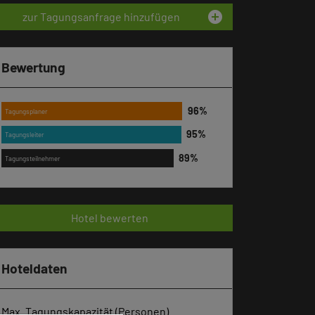
add_circle
zur Tagungsanfrage hinzufügen
Bewertung
Tagungsplaner
Tagungsleiter
Tagungsteilnehmer
Hotel bewerten
Hoteldaten
Max. Tagungskapazität (Personen)