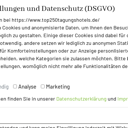
Foto: GenoHotel Baunatal GmbH
ellungen und Datenschutz (DSGVO)
; Persönlicher Austausch,
n bei https://www.top250tagungshotels.de/
s alles bietet kaum ein anderer Ort als
 Cookies und anonymisierte Daten, um Ihnen den Besuc
lich zu gestalten. Einige dieser Cookies sind dabei für 
lächen lassen intensive Gruppenarbeiten
otwendig, andere setzen wir lediglich zu anonymen Stati
 viel Natur und so für eine große Anzahl
ür Komforteinstellungen oder zur Anzeige personlisierter
heiden, welche Kategorien sie zulassen möchten. Bitte 
ronomischen Outlets bieten den
tellungen, womöglich nicht mehr alle Funktionalitäten de
g, ob mit oder ohne fest gebuchter
ndig
Analyse
Marketing
ieten wir Ihnen reichlich Frischluft zum
räume haben eine bodentiefen Verglasung
en finden Sie in unserer
Datenschutzerklärung
und
Imp
m Öffnen.
und erstellt ihnen ein individuelles
er +49 5601 978 6000 oder per E-Mail an:
rstanden und kann meine Einwilligung jederzeit mit Wirk