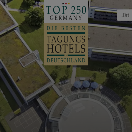
...
Ort
,
l