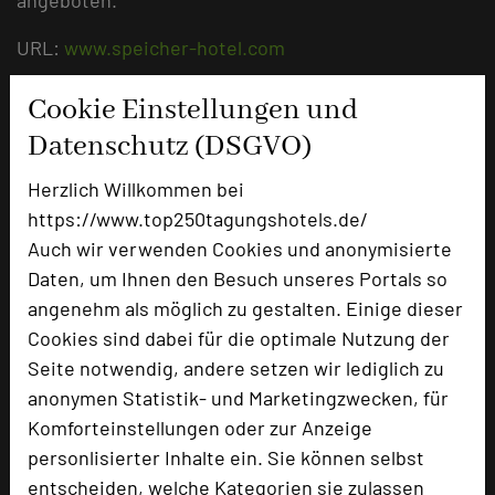
URL:
www.speicher-hotel.com
Cookie Einstellungen und
Datenschutz (DSGVO)
Herzlich Willkommen bei
https://www.top250tagungshotels.de/
Auch wir verwenden Cookies und anonymisierte
Daten, um Ihnen den Besuch unseres Portals so
angenehm als möglich zu gestalten. Einige dieser
Cookies sind dabei für die optimale Nutzung der
Hotel Speicher am Ziegelsee Schwerin
Seite notwendig, andere setzen wir lediglich zu
Speicherstraße 11
anonymen Statistik- und Marketingzwecken, für
19055 Schwerin
Komforteinstellungen oder zur Anzeige
personlisierter Inhalte ein. Sie können selbst
+49 385 5003-0
phone
entscheiden, welche Kategorien sie zulassen
Email
mail