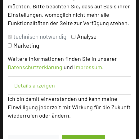
möchten. Bitte beachten Sie, dass auf Basis ihrer
Homepage
language
Einstellungen, womöglich nicht mehr alle
Funktionalitäten der Seite zur Verfügung stehen.
add_circle
zur Tagungsanfrage hinzufügen
technisch notwendig
Analyse
Marketing
Bewertung
Weitere Informationen finden Sie in unserer
Datenschutzerklärung
und
Impressum
.
Tagungsplaner
Details anzeigen
Tagungsleiter
Tagungsteilnehmer
Ich bin damit einverstanden und kann meine
Einwilligung jederzeit mit Wirkung für die Zukunft
wiederrufen oder ändern.
Hotel bewerten