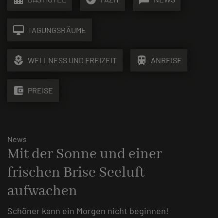
desktop_mac
TAGUNGSRÄUME
local_florist
train
WELLNESS UND FREIZEIT
ANREISE
account_balance_wallet
PREISE
News
Mit der Sonne und einer
frischen Brise Seeluft
aufwachen
Schöner kann ein Morgen nicht beginnen!