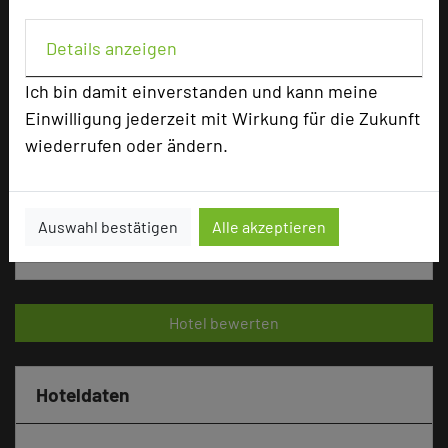
add_circle
zur Tagungsanfrage hinzufügen
Details anzeigen
Ich bin damit einverstanden und kann meine
Bewertung
Einwilligung jederzeit mit Wirkung für die Zukunft
wiederrufen oder ändern.
Tagungsplaner
Tagungsleiter
Auswahl bestätigen
Alle akzeptieren
Tagungsteilnehmer
Hotel bewerten
Hoteldaten