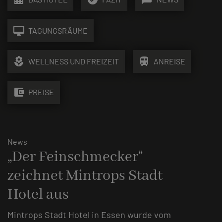
desktop_mac
TAGUNGSRÄUME
local_florist
train
WELLNESS UND FREIZEIT
ANREISE
account_balance_wallet
PREISE
News
„Der Feinschmecker“
zeichnet Mintrops Stadt
Hotel aus
Mintrops Stadt Hotel in Essen wurde vom