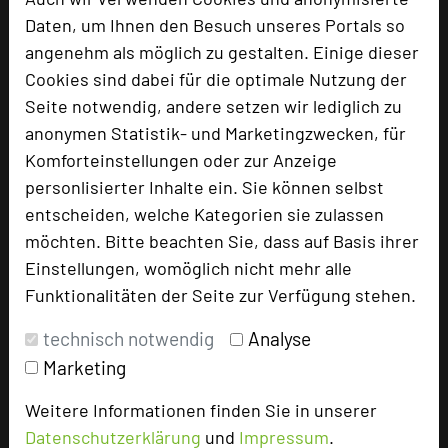
Daten, um Ihnen den Besuch unseres Portals so
angenehm als möglich zu gestalten. Einige dieser
Cookies sind dabei für die optimale Nutzung der
Seite notwendig, andere setzen wir lediglich zu
anonymen Statistik- und Marketingzwecken, für
Komforteinstellungen oder zur Anzeige
personlisierter Inhalte ein. Sie können selbst
entscheiden, welche Kategorien sie zulassen
möchten. Bitte beachten Sie, dass auf Basis ihrer
Mintrops Stadt Hotel Margarethenhöhe
Einstellungen, womöglich nicht mehr alle
Steile Straße 46
Funktionalitäten der Seite zur Verfügung stehen.
45149 Essen
technisch notwendig
Analyse
+49 201 4386-0
phone
Marketing
Email
mail
Homepage
language
Weitere Informationen finden Sie in unserer
Datenschutzerklärung
und
Impressum
.