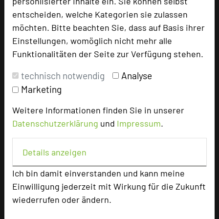
personlisierter Inhalte ein. Sie können selbst
entscheiden, welche Kategorien sie zulassen
+49 711 18572-0
phone
möchten. Bitte beachten Sie, dass auf Basis ihrer
Email
mail
Einstellungen, womöglich nicht mehr alle
Homepage
language
Funktionalitäten der Seite zur Verfügung stehen.
technisch notwendig
Analyse
add_circle
zur Tagungsanfrage hinzufügen
Marketing
Weitere Informationen finden Sie in unserer
Bewertung
Datenschutzerklärung
und
Impressum
.
Details anzeigen
Tagungsplaner
Tagungsleiter
Ich bin damit einverstanden und kann meine
Einwilligung jederzeit mit Wirkung für die Zukunft
Tagungsteilnehmer
wiederrufen oder ändern.