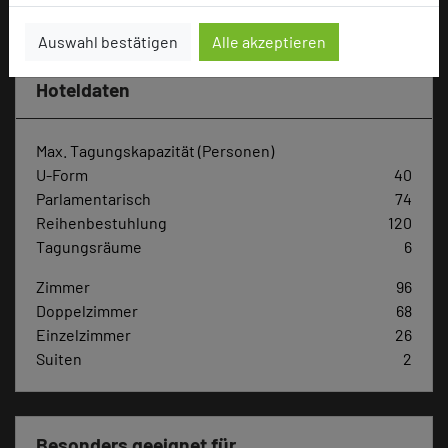
Hotel bewerten
Auswahl bestätigen
Alle akzeptieren
Hoteldaten
Max. Tagungskapazität (Personen)
U-Form
40
Parlamentarisch
74
Reihenbestuhlung
120
Tagungsräume
6
Zimmer
96
Doppelzimmer
68
Einzelzimmer
26
Suiten
2
Besonders geeignet für