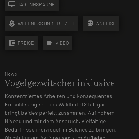
desktop_mac
TAGUNGSRÄUME
local_florist
train
WELLNESS UND FREIZEIT
ANREISE
account_balance_wallet
videocam
PREISE
VIDEO
News
Vogelgezwitscher inklusive
Konzentriertes Arbeiten und konsequentes
Entschleunigen – das Waldhotel Stuttgart
bringt beides perfekt zusammen. Auf hohem
Niveau und mit dem Anspruch, vielfältige
Bedürfnisse individuell in Balance zu bringen.
Ob mit kurzen Aktivpausen zum Aufladen,