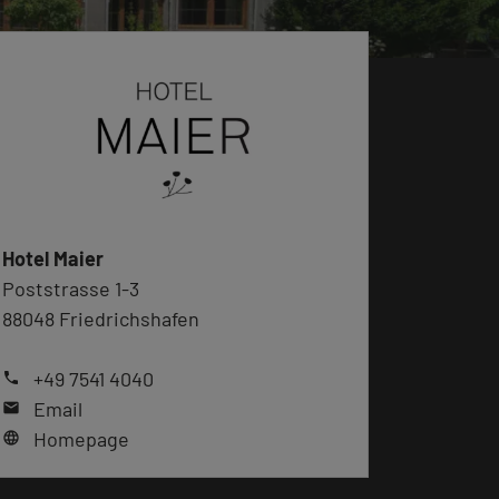
Hotel Maier
Poststrasse 1-3
88048 Friedrichshafen
+49 7541 4040
phone
Email
mail
Homepage
language