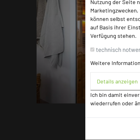
Nutzung der Seite n
Marketingzwecken, f
können selbst entsc
auf Basis ihrer Eins
Verfügung stehen.
technisch notwe
Weitere Information
Details anzeigen
star
star
Ich bin damit einve
Fot
wiederrufen oder ä