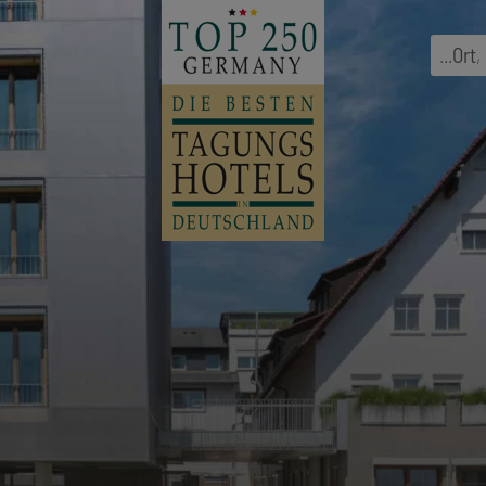
...
Ort
,