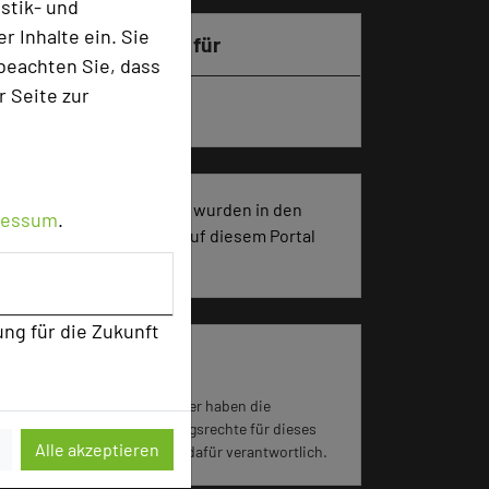
stik- und
 Inhalte ein. Sie
Besonders geeignet für
beachten Sie, dass
r Seite zur
Seminar, Klausur, Event
765 Seiten dieses Hotels wurden in den
ressum
.
vergangenen 30 Tagen auf diesem Portal
aufgerufen.
ung für die Zukunft
Foto: Hotel Maier GmbH
Impressum zum Hotel
Für die Verwendung der Bilder haben die
jeweiligen Hotels die Nutzungsrechte für dieses
Alle akzeptieren
Portal eingeräumt und sind dafür verantwortlich.