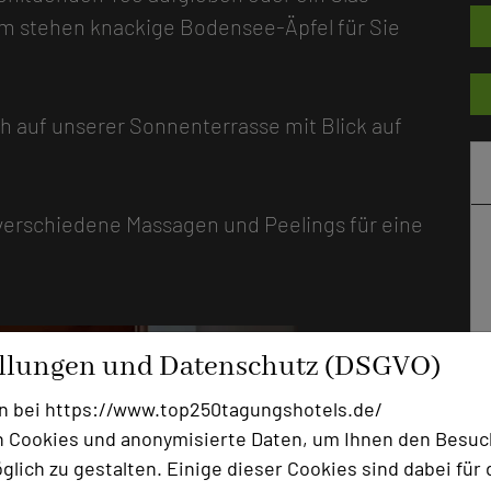
 stehen knackige Bodensee-Äpfel für Sie
 auf unserer Sonnenterrasse mit Blick auf
 verschiedene Massagen und Peelings für eine
ellungen und Datenschutz (DSGVO)
n bei https://www.top250tagungshotels.de/
 Cookies und anonymisierte Daten, um Ihnen den Besuc
lich zu gestalten. Einige dieser Cookies sind dabei für 