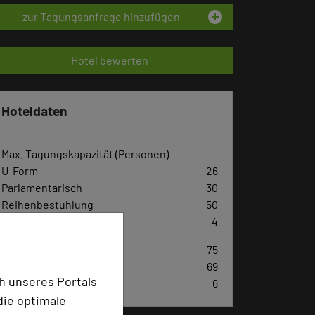
add_circle
zur Tagungsanfrage hinzufügen
Hotel bewerten
Hoteldaten
Max. Tagungskapazität (Personen)
U-Form
26
Parlamentarisch
30
Reihenbestuhlung
50
Tagungsräume
4
Zimmer
75
Doppelzimmer
69
h unseres Portals
Einzelzimmer
6
die optimale