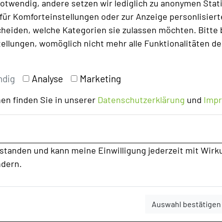
otwendig, andere setzen wir lediglich zu anonymen Stati
ür Komforteinstellungen oder zur Anzeige personlisierter
heiden, welche Kategorien sie zulassen möchten. Bitte 
tellungen, womöglich nicht mehr alle Funktionalitäten de
ndig
Analyse
Marketing
en finden Sie in unserer
Datenschutzerklärung
und
Imp
star
rstanden und kann meine Einwilligung jederzeit mit Wirk
o: Hotel Maier GmbH
ndern.
Auswahl bestätigen