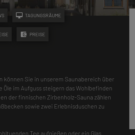
desktop_mac
WS
TAGUNGSRÄUME
account_balance_wallet
EISE
PREISE
n können Sie in unserem Saunabereich über
e Öle im Aufguss steigern das Wohlbefinden
en der finnischen Zirbenholz-Sauna zählen
ßbecken sowie zwei Erlebnisduschen zu
hltuenden Tee aufgießen oder ein Glas