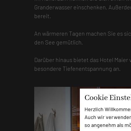
Granderwasser einschenken. Außerdem
bereit.
An wärmeren Tagen machen Sie es sich
den See gemütlich.
Darüber hinaus bietet das Hotel Maier
besondere Tiefenentspannung an.
Cookie Einst
Herzlich Willkomme
Auch wir verwenden
so angenehm als mög