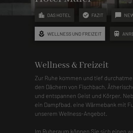
location_city
check_circle
chat_bubble
DAS HOTEL
FAZIT
NE
local_florist
train
WELLNESS UND FREIZEIT
ANR
Wellness & Freizeit
Zur Ruhe kommen und tief durchatme
den Dächern von Fischbach. Ätherisch
und entspannen Geist und Körper. Neb
ein Dampfbad, eine Wärmebank mit Fu
unserem Wellness-Angebot.
Im Ruheraum können Sie sich einen wo