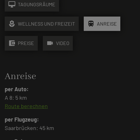
desktop_mac
TAGUNGSRÄUME
local_florist
train
WELLNESS UND FREIZEIT
ANREISE
account_balance_wallet
videocam
PREISE
VIDEO
Anreise
per Auto:
A 8: 5 km
Route berechnen
per Flugzeug:
Saarbrücken: 45 km