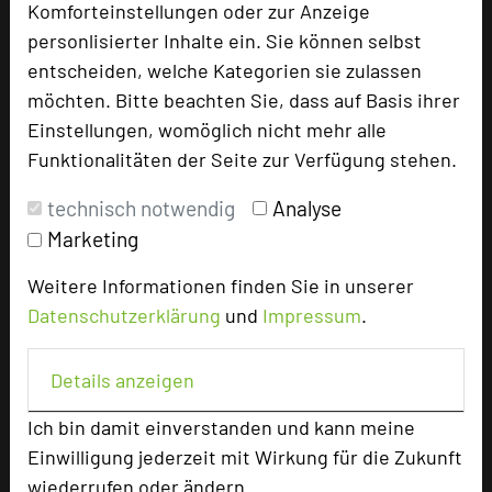
Komforteinstellungen oder zur Anzeige
Besonders geeignet für
personlisierter Inhalte ein. Sie können selbst
entscheiden, welche Kategorien sie zulassen
Seminar, Konferenz, Klausur, Event,
möchten. Bitte beachten Sie, dass auf Basis ihrer
Kreativprozesse
Einstellungen, womöglich nicht mehr alle
Funktionalitäten der Seite zur Verfügung stehen.
technisch notwendig
Analyse
969 Seiten dieses Hotels wurden in den
Marketing
vergangenen 30 Tagen auf diesem Portal
aufgerufen.
Weitere Informationen finden Sie in unserer
Datenschutzerklärung
und
Impressum
.
Impressum zum Hotel
Details anzeigen
Für die Verwendung der Bilder haben die jeweiligen
Ich bin damit einverstanden und kann meine
Hotels die Nutzungsrechte für dieses Portal eingeräumt
Einwilligung jederzeit mit Wirkung für die Zukunft
und sind dafür verantwortlich.
wiederrufen oder ändern.