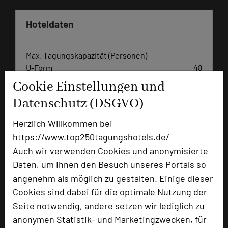
Hoteldaten
Max. Tagungskapazität (Personen)
U-Form
48
Parlamentarisch
70
Cookie Einstellungen und
Reihenbestuhlung
130
Datenschutz (DSGVO)
Tagungsräume
6
Herzlich Willkommen bei
Ausstellungsfläche
45 qm
https://www.top250tagungshotels.de/
Zimmer
48
Auch wir verwenden Cookies und anonymisierte
Doppelzimmer
29
Daten, um Ihnen den Besuch unseres Portals so
Einzelzimmer
4
angenehm als möglich zu gestalten. Einige dieser
Suiten
10
Cookies sind dabei für die optimale Nutzung der
Juniorsuiten
5
Seite notwendig, andere setzen wir lediglich zu
anonymen Statistik- und Marketingzwecken, für