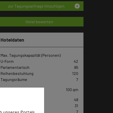
add_circle
zur Tagungsanfrage hinzufügen
Hotel bewerten
Hoteldaten
Max. Tagungskapazität (Personen)
U-Form
42
Parlamentarisch
85
Reihenbestuhlung
120
Tagungsräume
7
Ausstellungsfläche
100 qm
Zimmer
48
Doppelzimmer
31
Einzelzimmer
7
h unseres Portals