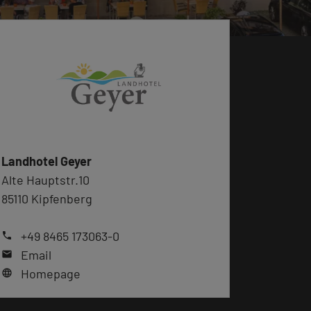
Landhotel Geyer
Alte Hauptstr.10
85110 Kipfenberg
+49 8465 173063-0
phone
Email
mail
Homepage
language