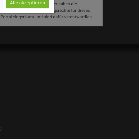
Alle akzeptieren
Für die Verwendung der Bilder haben die
jeweiligen Hotels die Nutzungsrechte für dieses
Portal eingeräumt und sind dafür verantwortlich.
e