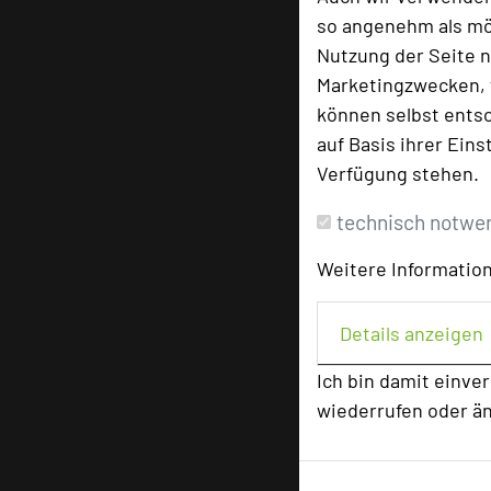
so angenehm als mög
Nutzung der Seite n
Marketingzwecken, f
können selbst entsc
auf Basis ihrer Eins
Verfügung stehen.
technisch notwe
Weitere Information
Details anzeigen
Ich bin damit einve
wiederrufen oder ä