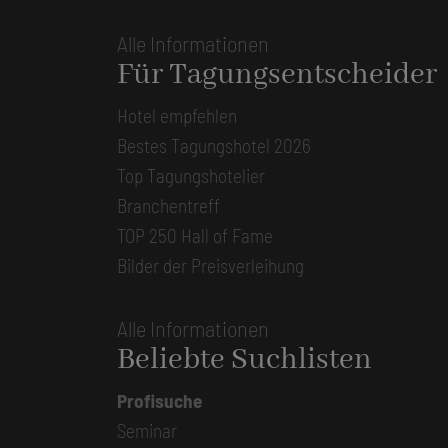
Alle Informationen
Für Tagungsentscheider
Hotel empfehlen
Bestes Tagungshotel 2026
Top Tagungshotelier
Branchentreff
TOP 250 Hall of Fame
Bilder der Preisverleihung
Alle Informationen
Beliebte Suchlisten
Profisuche
Seminar