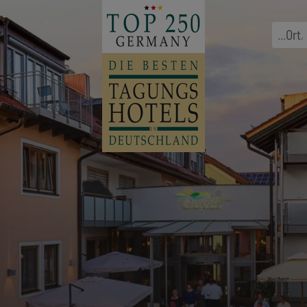
...
Ort
,