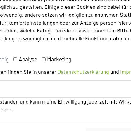
lich zu gestalten. Einige dieser Cookies sind dabei für 
otwendig, andere setzen wir lediglich zu anonymen Stati
ür Komforteinstellungen oder zur Anzeige personlisierter
heiden, welche Kategorien sie zulassen möchten. Bitte 
tellungen, womöglich nicht mehr alle Funktionalitäten de
ndig
Analyse
Marketing
en finden Sie in unserer
Datenschutzerklärung
und
Imp
rstanden und kann meine Einwilligung jederzeit mit Wirk
ndern.