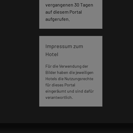
vergangenen 30 Tagen
auf diesem Portal
aufgerufen.
Impressum zum
Hotel
Für die Verwendung der
Bilder haben die jeweiligen
Hotels die Nutzungsrechte
für dieses Portal
eingeräumt und sind dafür
verantwortlich.