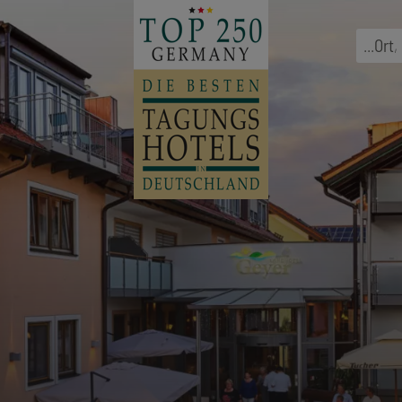
...
Ort
,