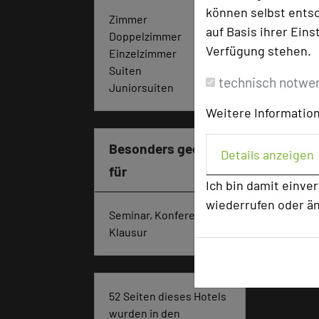
können selbst entsc
Zimmer
48
auf Basis ihrer Eins
Doppelzimmer
31
Verfügung stehen.
Einzelzimmer
7
Suiten
3
technisch notwe
Juniorsuiten
7
Weitere Information
Besonders geeignet
Details anzeigen
für
Ich bin damit einve
wiederrufen oder ä
Seminar, Konferenz,
Klausur
52 Seiten dieses Hotels
wurden in den