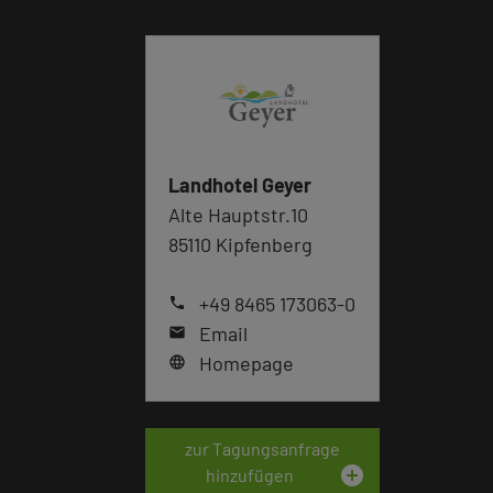
Landhotel Geyer
Alte Hauptstr.10
85110 Kipfenberg
+49 8465 173063-0
phone
Email
mail
Homepage
language
zur Tagungsanfrage
add_circle
hinzufügen