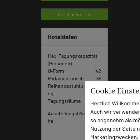
Hotel bewerten
Hoteldaten
Max. Tagungskapazität
(Personen)
U-Form
42
Parlamentarisch
85
Reihenbestuhlu
12
Cookie Einst
ng
0
Tagungsräume
7
Herzlich Willkomme
Auch wir verwenden
Ausstellungsfläc
10
so angenehm als mög
he
0
Nutzung der Seite n
q
m
Marketingzwecken, f