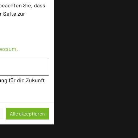
beachten Sie, dass
r Seite zur
ressum
.
ung für die Zukunft
Alle akzeptieren