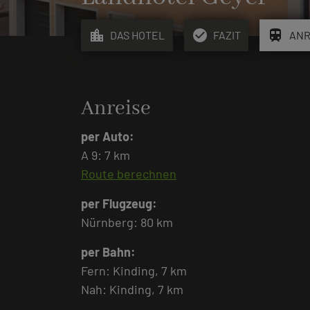
location_city
check_circle
train
DAS HOTEL
FAZIT
ANR
Anreise
per Auto:
A 9: 7 km
Route berechnen
per Flugzeug:
Nürnberg: 80 km
per Bahn:
Fern: Kinding, 7 km
Nah: Kinding, 7 km