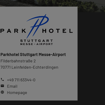
Parkhotel Stuttgart Messe-Airport
Filderbahnstraße 2
70771 Leinfelden-Echterdingen
+49 711 63344-0
phone
Email
mail
Homepage
language