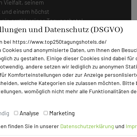
 Vielfalt, seinem
t und einem höchst
r ein erstklassiges Tagungshotel
ellungen und Datenschutz (DSGVO)
staltung, kombiniert mit
ieser Oase der Gastlichkeit eine
n bei https://www.top250tagungshotels.de/
er sorgen im Haus verteilte
 Cookies und anonymisierte Daten, um Ihnen den Besuc
hohen Lobby schließen sich
lich zu gestalten. Einige dieser Cookies sind dabei für 
ge und der Barbereich und
otwendig, andere setzen wir lediglich zu anonymen Stati
ür Komforteinstellungen oder zur Anzeige personlisierter
ant an. Für Tagungen und
heiden, welche Kategorien sie zulassen möchten. Bitte 
 19 Tagungsräume. Neun davon,
tellungen, womöglich nicht mehr alle Funktionalitäten de
 Erdgeschoss und sind teilweise
ist der 270 m² große Ballsaal.
uf der ersten Etage. Im
ndig
Analyse
Marketing
aal mit seinem Blick bis zur
en finden Sie in unserer
Datenschutzerklärung
und
Imp
 sind mit moderner