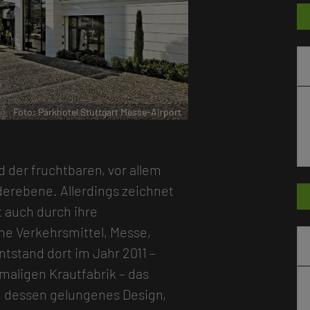
r
Foto: Parkhotel Stuttgart Messe-Airport
 der fruchtbaren, vor allem
derebene. Allerdings zeichnet
t auch durch ihre
he Verkehrsmittel, Messe,
tstand dort im Jahr 2011 –
maligen Krautfabrik – das
us, dessen gelungenes Design,