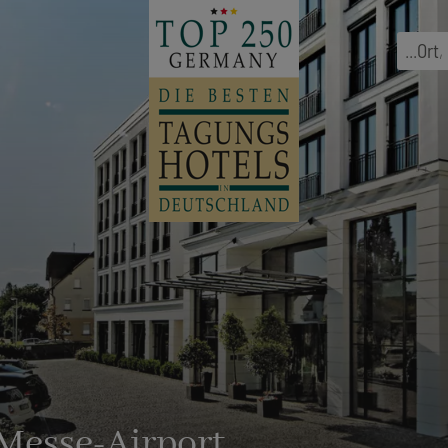
...
Ort
,
 Messe-Airport