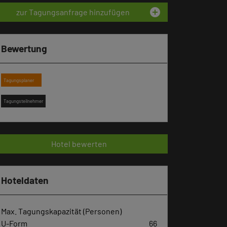
add_circle
zur Tagungsanfrage hinzufügen
Bewertung
Tagungsplaner
Tagungsteilnehmer
Hotel bewerten
Hoteldaten
Max. Tagungskapazität (Personen)
U-Form
66