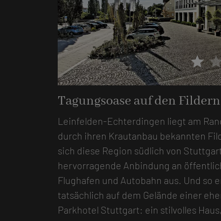
star
sta
ttgart Messe-Airport
Tagungsoase auf den Fildern
Leinfelden-Echterdingen liegt am Rand
durch ihren Krautanbau bekannten Fil
sich diese Region südlich von Stuttgar
hervorragende Anbindung an öffentlic
Flughafen und Autobahn aus. Und so en
tatsächlich auf dem Gelände einer ehe
Parkhotel Stuttgart: ein stilvolles Ha