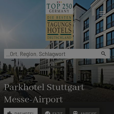
menu
...
Ort
,
Region
,
Schlagwort
search
Parkhotel Stuttgart
Messe-Airport
location_city
check_circle
train
DAS HOTEL
FAZIT
ANREISE