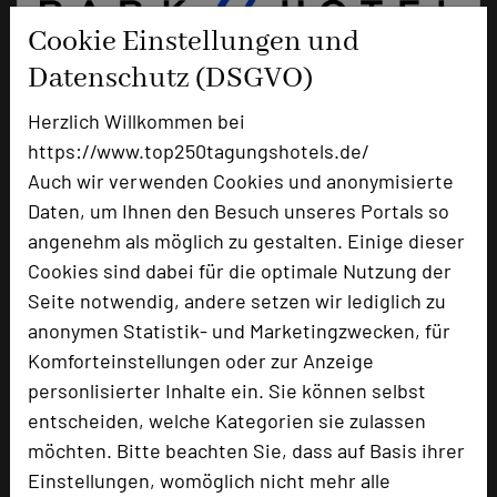
Cookie Einstellungen und
Datenschutz (DSGVO)
Herzlich Willkommen bei
Parkhotel Stuttgart Messe-Airport
https://www.top250tagungshotels.de/
Filderbahnstraße 2
Auch wir verwenden Cookies und anonymisierte
70771 Leinfelden-Echterdingen
Daten, um Ihnen den Besuch unseres Portals so
angenehm als möglich zu gestalten. Einige dieser
+49 711 63344-0
phone
Cookies sind dabei für die optimale Nutzung der
Email
mail
Seite notwendig, andere setzen wir lediglich zu
Homepage
language
anonymen Statistik- und Marketingzwecken, für
Komforteinstellungen oder zur Anzeige
personlisierter Inhalte ein. Sie können selbst
add_circle
zur Tagungsanfrage hinzufügen
entscheiden, welche Kategorien sie zulassen
möchten. Bitte beachten Sie, dass auf Basis ihrer
Einstellungen, womöglich nicht mehr alle
Bewertung