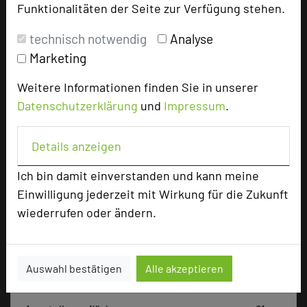
Funktionalitäten der Seite zur Verfügung stehen.
technisch notwendig
Analyse
Tagungsplaner
Marketing
Tagungsteilnehmer
Weitere Informationen finden Sie in unserer
Datenschutzerklärung
und
Impressum
.
Hotel bewerten
Details anzeigen
Hoteldaten
Ich bin damit einverstanden und kann meine
Einwilligung jederzeit mit Wirkung für die Zukunft
wiederrufen oder ändern.
Max. Tagungskapazität (Personen)
U-Form
66
Parlamentarisch
150
Reihenbestuhlung
256
Auswahl bestätigen
Alle akzeptieren
Tagungsräume
19