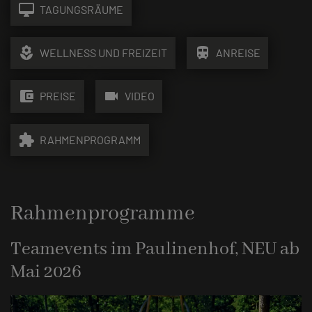
desktop_mac
TAGUNGSRÄUME
local_florist
train
WELLNESS UND FREIZEIT
ANREISE
account_balance_wallet
videocam
PREISE
VIDEO
extension
RAHMENPROGRAMM
Rahmenprogramme
Teamevents im Paulinenhof, NEU ab
Mai 2026