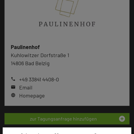
Paulinenhof
Kuhlowitzer Dorfstraße 1
14806 Bad Belzig
+49 33841 4408-0
phone
Email
mail
Homepage
language
add_circle
zur Tagungsanfrage hinzufügen