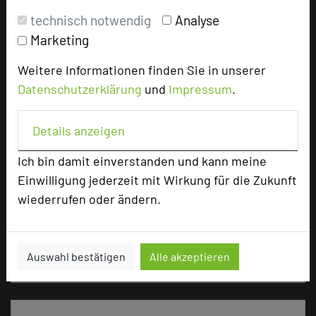
Tagungsräume
7
technisch notwendig
Analyse
Marketing
Zimmer
40
Doppelzimmer
27
Weitere Informationen finden Sie in unserer
Einzelzimmer
13
Datenschutzerklärung
und
Impressum
.
Details anzeigen
Besonders geeignet für
Ich bin damit einverstanden und kann meine
Einwilligung jederzeit mit Wirkung für die Zukunft
Seminar, Klausur, Event, Kreativprozesse
wiederrufen oder ändern.
2427 Seiten dieses Hotels wurden in den
Auswahl bestätigen
Alle akzeptieren
vergangenen 30 Tagen auf diesem Portal aufgerufen.