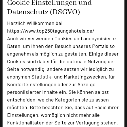
Cookie Einstellungen und
Bewertung
Datenschutz (DSGVO)
Herzlich Willkommen bei
Tagungsplaner
https://www.top250tagungshotels.de/
Tagungsleiter
Auch wir verwenden Cookies und anonymisierte
Tagungsteilnehmer
Daten, um Ihnen den Besuch unseres Portals so
angenehm als möglich zu gestalten. Einige dieser
Cookies sind dabei für die optimale Nutzung der
Hotel bewerten
Seite notwendig, andere setzen wir lediglich zu
anonymen Statistik- und Marketingzwecken, für
Komforteinstellungen oder zur Anzeige
Hoteldaten
personlisierter Inhalte ein. Sie können selbst
entscheiden, welche Kategorien sie zulassen
Max. Tagungskapazität (Personen)
möchten. Bitte beachten Sie, dass auf Basis ihrer
U-Form
45
Einstellungen, womöglich nicht mehr alle
Parlamentarisch
80
Funktionalitäten der Seite zur Verfügung stehen.
Reihenbestuhlung
180