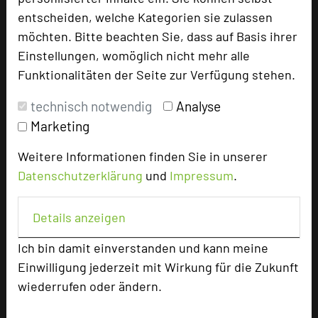
entscheiden, welche Kategorien sie zulassen
Hoteldaten
möchten. Bitte beachten Sie, dass auf Basis ihrer
Einstellungen, womöglich nicht mehr alle
Max. Tagungskapazität (Personen)
Funktionalitäten der Seite zur Verfügung stehen.
U-Form
50
Parlamentarisch
60
technisch notwendig
Analyse
Reihenbestuhlung
200
Marketing
Tagungsräume
6
Weitere Informationen finden Sie in unserer
Zimmer
55
Datenschutzerklärung
und
Impressum
.
Doppelzimmer
39
Einzelzimmer
8
Suiten
2
Details anzeigen
Juniorsuiten
2
Ich bin damit einverstanden und kann meine
Maisonettes
4
Einwilligung jederzeit mit Wirkung für die Zukunft
wiederrufen oder ändern.
Besonders geeignet für