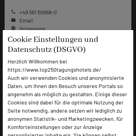
+49 561 50668-0
phone
Email
mail
Homepage
language
Cookie Einstellungen und
Datenschutz (DSGVO)
add_circle
zur Tagungsanfrage hinzufügen
Herzlich Willkommen bei
https://www.top250tagungshotels.de/
Bewertung
Auch wir verwenden Cookies und anonymisierte
Daten, um Ihnen den Besuch unseres Portals so
angenehm als möglich zu gestalten. Einige dieser
Tagungsplaner
Cookies sind dabei für die optimale Nutzung der
Seite notwendig, andere setzen wir lediglich zu
anonymen Statistik- und Marketingzwecken, für
Hotel bewerten
Komforteinstellungen oder zur Anzeige
personlisierter Inhalte ein. Sie können selbst