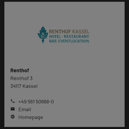
Renthof
Renthof 3
34117 Kassel
+49 561 50668-0
phone
Email
mail
Homepage
language