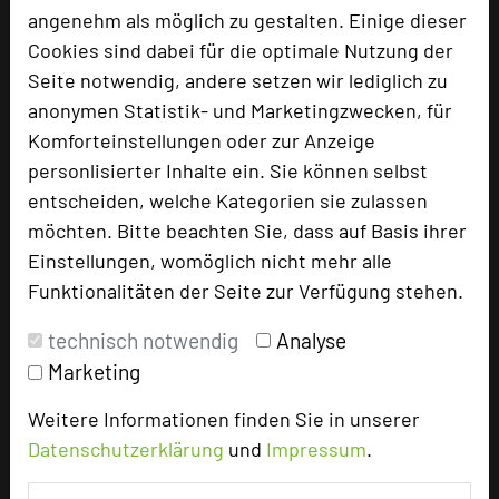
Parlamentarisch
60
angenehm als möglich zu gestalten. Einige dieser
Reihenbestuhlung
200
Cookies sind dabei für die optimale Nutzung der
Tagungsräume
6
Seite notwendig, andere setzen wir lediglich zu
Zimmer
55
anonymen Statistik- und Marketingzwecken, für
Doppelzimmer
39
Komforteinstellungen oder zur Anzeige
Einzelzimmer
8
personlisierter Inhalte ein. Sie können selbst
Suiten
2
entscheiden, welche Kategorien sie zulassen
Juniorsuiten
2
möchten. Bitte beachten Sie, dass auf Basis ihrer
Maisonettes
4
Einstellungen, womöglich nicht mehr alle
Funktionalitäten der Seite zur Verfügung stehen.
Besonders geeignet für
technisch notwendig
Analyse
Marketing
Klausur, Event, Kreativprozesse
Weitere Informationen finden Sie in unserer
Datenschutzerklärung
und
Impressum
.