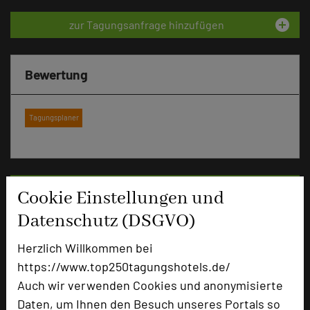
add_circle
zur Tagungsanfrage hinzufügen
Bewertung
Tagungsplaner
Hotel bewerten
Cookie Einstellungen und
Datenschutz (DSGVO)
Hoteldaten
Herzlich Willkommen bei
https://www.top250tagungshotels.de/
Max. Tagungskapazität (Personen)
Auch wir verwenden Cookies und anonymisierte
U-Form
50
Daten, um Ihnen den Besuch unseres Portals so