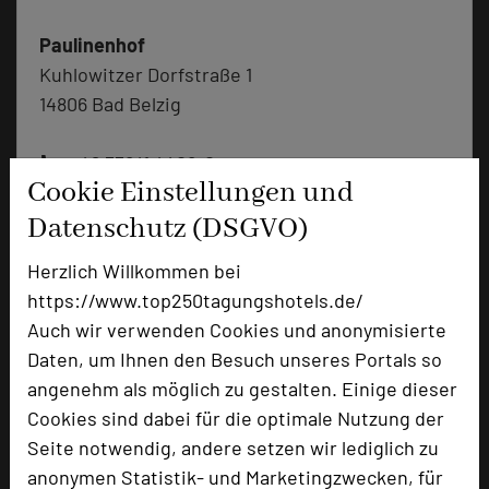
Paulinenhof
Kuhlowitzer Dorfstraße 1
14806 Bad Belzig
+49 33841 4408-0
phone
Cookie Einstellungen und
Email
mail
Homepage
Datenschutz (DSGVO)
language
Herzlich Willkommen bei
https://www.top250tagungshotels.de/
add_circle
zur Tagungsanfrage hinzufügen
Auch wir verwenden Cookies und anonymisierte
Daten, um Ihnen den Besuch unseres Portals so
Bewertung
angenehm als möglich zu gestalten. Einige dieser
Cookies sind dabei für die optimale Nutzung der
Seite notwendig, andere setzen wir lediglich zu
Tagungsplaner
anonymen Statistik- und Marketingzwecken, für