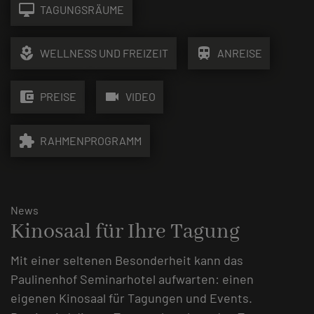
desktop_mac
TAGUNGSRÄUME
local_florist
train
WELLNESS UND FREIZEIT
ANREISE
account_balance_wallet
videocam
PREISE
VIDEO
extension
RAHMENPROGRAMM
News
Kinosaal für Ihre Tagung
Mit einer seltenen Besonderheit kann das
Paulinenhof Seminarhotel aufwarten: einen
eigenen Kinosaal für Tagungen und Events.