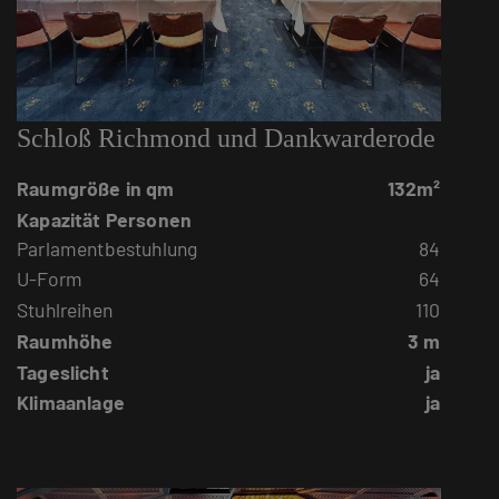
Schloß Richmond und Dankwarderode
Raumgröße in qm
132m²
Kapazität Personen
Parlamentbestuhlung
84
U-Form
64
Stuhlreihen
110
Raumhöhe
3 m
Tageslicht
ja
Klimaanlage
ja