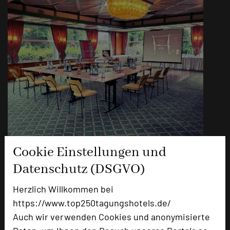
Welfensaal
Cookie Einstellungen und
Datenschutz (DSGVO)
Raumgröße in qm
125m²
Kapazität Personen
Herzlich Willkommen bei
Parlamentbestuhlung
70
https://www.top250tagungshotels.de/
U-Form
56
Auch wir verwenden Cookies und anonymisierte
Stuhlreihen
110