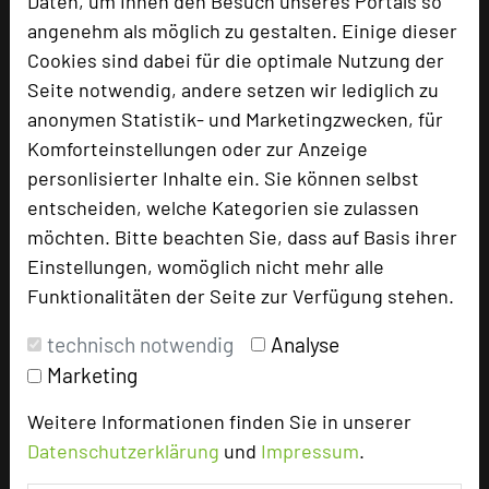
Daten, um Ihnen den Besuch unseres Portals so
Raumhöhe
3 m
angenehm als möglich zu gestalten. Einige dieser
Tageslicht
ja
Cookies sind dabei für die optimale Nutzung der
Klimaanlage
ja
Seite notwendig, andere setzen wir lediglich zu
anonymen Statistik- und Marketingzwecken, für
Komforteinstellungen oder zur Anzeige
Raumplan
personlisierter Inhalte ein. Sie können selbst
entscheiden, welche Kategorien sie zulassen
möchten. Bitte beachten Sie, dass auf Basis ihrer
Datei ansehen
Einstellungen, womöglich nicht mehr alle
Funktionalitäten der Seite zur Verfügung stehen.
Technik und Serviceangebote
technisch notwendig
Analyse
Marketing
Flipchart Pinnwand Beamer mit 5000 Lumen
Moderationskoffer Mikrofon Großbild-TV
Weitere Informationen finden Sie in unserer
Whiteboard Konferenztelefon
Datenschutzerklärung
und
Impressum
.