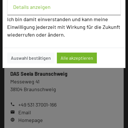
Details anzeigen
Ich bin damit einverstanden und kann meine
Einwilligung jederzeit mit Wirkung für die Zukunft
wiederrufen oder ändern.
Auswahl bestätigen
Alle akzeptieren
DAS Seela Braunschweig
Messeweg 41
38104 Braunschweig
+49 531 37001-166
phone
Email
mail
Homepage
language