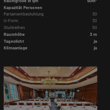
Raumgröße in qm
50m²
Kapazität Personen
Parlamentbestuhlung
30
U-Form
30
Stuhlreihen
50
Raumhöhe
3 m
Tageslicht
ja
Klimaanlage
ja