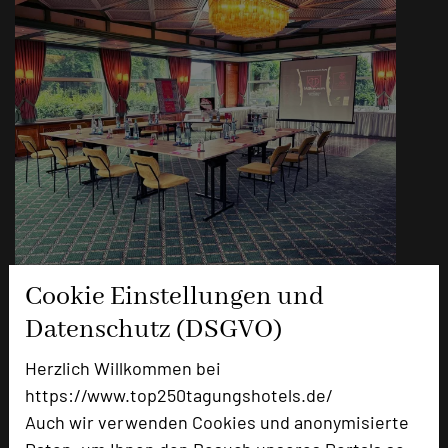
Welfensaal
Cookie Einstellungen und
Datenschutz (DSGVO)
Raumgröße in qm
125m²
Kapazität Personen
Herzlich Willkommen bei
Parlamentbestuhlung
70
https://www.top250tagungshotels.de/
U-Form
56
Auch wir verwenden Cookies und anonymisierte
Stuhlreihen
110