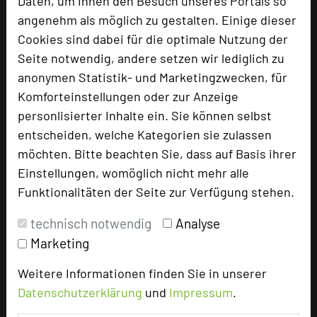
Daten, um Ihnen den Besuch unseres Portals so
Raumhöhe
3 m
angenehm als möglich zu gestalten. Einige dieser
Tageslicht
ja
Cookies sind dabei für die optimale Nutzung der
Klimaanlage
ja
Seite notwendig, andere setzen wir lediglich zu
anonymen Statistik- und Marketingzwecken, für
Komforteinstellungen oder zur Anzeige
Raumplan
personlisierter Inhalte ein. Sie können selbst
entscheiden, welche Kategorien sie zulassen
möchten. Bitte beachten Sie, dass auf Basis ihrer
Datei ansehen
Einstellungen, womöglich nicht mehr alle
Funktionalitäten der Seite zur Verfügung stehen.
Technik und Serviceangebote
technisch notwendig
Analyse
Marketing
Flipchart Pinnwand Beamer mit 5000 Lumen
Moderationskoffer Mikrofon Großbild-TV
Weitere Informationen finden Sie in unserer
Whiteboard Konferenztelefon
Datenschutzerklärung
und
Impressum
.