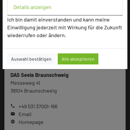
Details anzeigen
Ich bin damit einverstanden und kann meine
Einwilligung jederzeit mit Wirkung für die Zukunft
wiederrufen oder ändern.
Auswahl bestätigen
Alle akzeptieren
DAS Seela Braunschweig
Messeweg 41
38104 Braunschweig
+49 531 37001-166
phone
Email
mail
Homepage
language