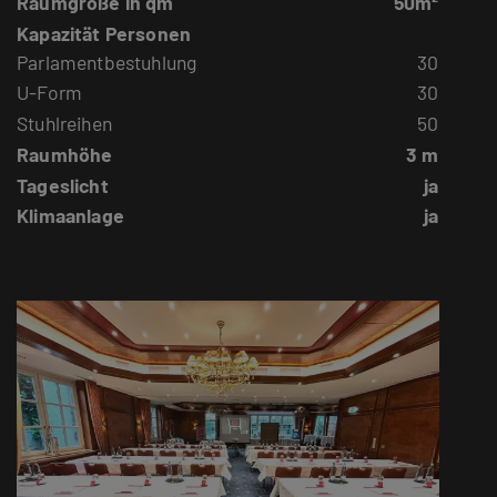
Raumgröße in qm
50m²
Kapazität Personen
Parlamentbestuhlung
30
U-Form
30
Stuhlreihen
50
Raumhöhe
3 m
Tageslicht
ja
Klimaanlage
ja