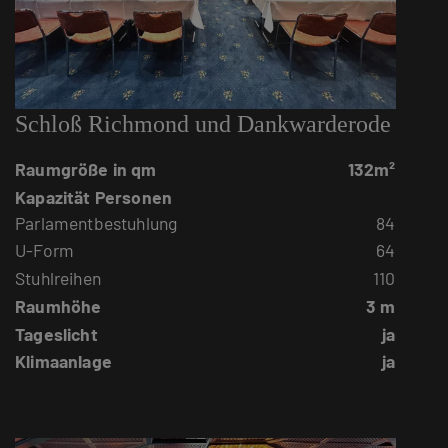
Schloß Richmond und Dankwarderode
Raumgröße in qm
132m²
Kapazität Personen
Parlamentbestuhlung
84
U-Form
64
Stuhlreihen
110
Raumhöhe
3 m
Tageslicht
ja
Klimaanlage
ja