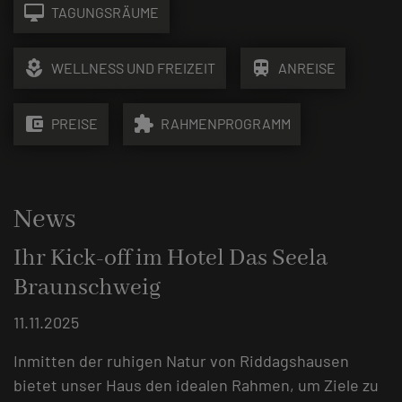
desktop_mac
TAGUNGSRÄUME
local_florist
train
WELLNESS UND FREIZEIT
ANREISE
account_balance_wallet
extension
PREISE
RAHMENPROGRAMM
News
Ihr Kick-off im Hotel Das Seela
Braunschweig
11.11.2025
Inmitten der ruhigen Natur von Riddagshausen
bietet unser Haus den idealen Rahmen, um Ziele zu