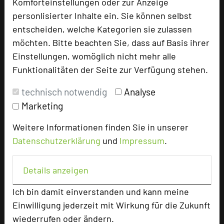
Komforteinstellungen oder zur Anzeige
zu informieren, der sich darum kümmern wird. Nun
personlisierter Inhalte ein. Sie können selbst
heißt es warten, bis dieser Kollege eintrifft.
entscheiden, welche Kategorien sie zulassen
mehr …
möchten. Bitte beachten Sie, dass auf Basis ihrer
Einstellungen, womöglich nicht mehr alle
Funktionalitäten der Seite zur Verfügung stehen.
Regionalität & Kreativität stärken
technisch notwendig
Analyse
20.08.2024
Marketing
Wir als „Das Seela Braunschweig“ sind seit vielen
Weitere Informationen finden Sie in unserer
Jahren in Braunschweig zu Hause und fühlen uns
Datenschutzerklärung
und
Impressum
.
sehr mit dieser Region verbunden. Daher ist es uns
ein großes Anliegen, die heimischen Lieferanten zu
Details anzeigen
unterstützen.
Ich bin damit einverstanden und kann meine
mehr …
Einwilligung jederzeit mit Wirkung für die Zukunft
wiederrufen oder ändern.