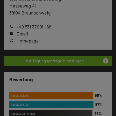
Messeweg 41
38104 Braunschweig
+49 531 37001-166
phone
Email
mail
Homepage
language
add_circle
zur Tagungsanfrage hinzufügen
Bewertung
Tagungsplaner
Tagungsleiter
Tagungsteilnehmer