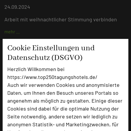
24.09.2024
Arbeit mit weihnachtlicher Stimmung verbinden
mehr …
Cookie Einstellungen und
Tagungshotline – zuverlässig und
Datenschutz (DSGVO)
schnell
Herzlich Willkommen bei
23.08.2024
https://www.top250tagungshotels.de/
Auch wir verwenden Cookies und anonymisierte
Waren wir nicht alle schon mindestens einmal in der
Daten, um Ihnen den Besuch unseres Portals so
folgenden Situation? Sie richten sich gerade in
angenehm als möglich zu gestalten. Einige dieser
Ihrem Tagungsraum für die nächsten Tage ein und
Cookies sind dabei für die optimale Nutzung der
merken, dass Sie ein Verlängerungskabel
Seite notwendig, andere setzen wir lediglich zu
benötigen. Sie gehen zur Rezeption und die
anonymen Statistik- und Marketingzwecken, für
Mitarbeiter versprechen, den zuständigen Kollegen