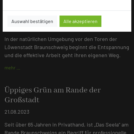
Vor den Toren der "Löwenstadt"
Braunschweig
Auswahl bestätigen
Alle akzeptieren
23.04.2024
In der natürlichen Umgebung vor den Toren der
Löwenstadt Braunschweig beginnt die Entspannung
und die effektive Arbeit geht ihren eigenen Weg.
mehr …
Üppiges Grün am Rande der
Großstadt
21.08.2023
Seit über 65 Jahren in Privathand, ist „Das Seela“ am
Rande Braunschweigs ein Begriff für professionelle