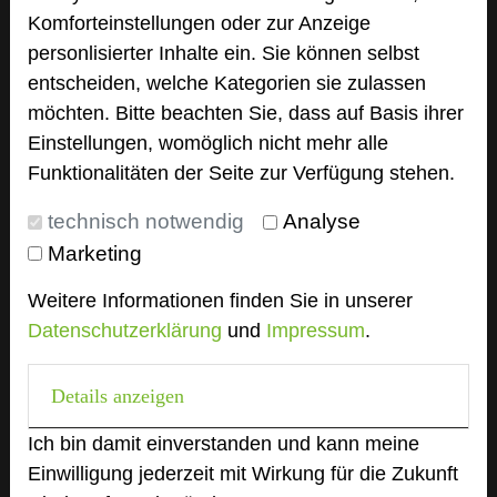
Komforteinstellungen oder zur Anzeige
personlisierter Inhalte ein. Sie können selbst
Besonders geeignet für
entscheiden, welche Kategorien sie zulassen
möchten. Bitte beachten Sie, dass auf Basis ihrer
Seminar, Klausur
Einstellungen, womöglich nicht mehr alle
Funktionalitäten der Seite zur Verfügung stehen.
technisch notwendig
Analyse
175 Seiten dieses Hotels wurden in den
Marketing
vergangenen 30 Tagen auf diesem Portal
aufgerufen.
Weitere Informationen finden Sie in unserer
Datenschutzerklärung
und
Impressum
.
Impressum zum Hotel
Details anzeigen
Für die Verwendung der Bilder haben die jeweiligen
Ich bin damit einverstanden und kann meine
Hotels die Nutzungsrechte für dieses Portal
Einwilligung jederzeit mit Wirkung für die Zukunft
eingeräumt und sind dafür verantwortlich.