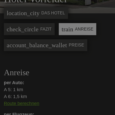
location_city
DAS HOTEL
check_circle
train
FAZIT
ANREISE
account_balance_wallet
PREISE
Anreise
per Auto:
A 5: 1 km
A 6: 1,5 km
Route berechnen
per Flugzeug: