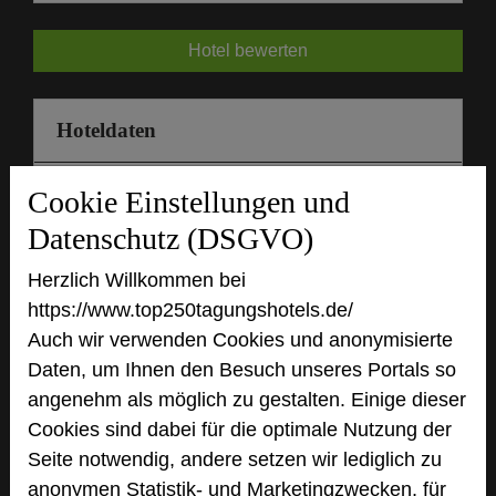
Hotel bewerten
Hoteldaten
Cookie Einstellungen und
Max. Tagungskapazität (Personen)
U-Form
24
Datenschutz (DSGVO)
Parlamentarisch
32
Reihenbestuhlung
50
Herzlich Willkommen bei
Tagungsräume
5
https://www.top250tagungshotels.de/
Auch wir verwenden Cookies und anonymisierte
Ausstellungsfläche
50 qm
Daten, um Ihnen den Besuch unseres Portals so
Zimmer
65
angenehm als möglich zu gestalten. Einige dieser
Doppelzimmer
43
Cookies sind dabei für die optimale Nutzung der
Einzelzimmer
18
Seite notwendig, andere setzen wir lediglich zu
Studios
4
anonymen Statistik- und Marketingzwecken, für