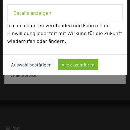
Details anzeigen
172 Seiten dieses Hotels wurden in den vergangenen
30 Tagen auf diesem Portal aufgerufen.
Ich bin damit einverstanden und kann meine
Einwilligung jederzeit mit Wirkung für die Zukunft
wiederrufen oder ändern.
Impressum zum Hotel
Für die Verwendung der Bilder haben die jeweiligen Hotels die
Auswahl bestätigen
Alle akzeptieren
Nutzungsrechte für dieses Portal eingeräumt und sind dafür
verantwortlich.
Die Idee