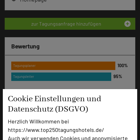
add_circle
zur Tagungsanfrage hinzufügen
Bewertung
Tagungsplaner
Tagungsleiter
Cookie Einstellungen und
Hotel bewerten
Datenschutz (DSGVO)
Herzlich Willkommen bei
Hoteldaten
https://www.top250tagungshotels.de/
Auch wir verwenden Cookies und anonymisierte