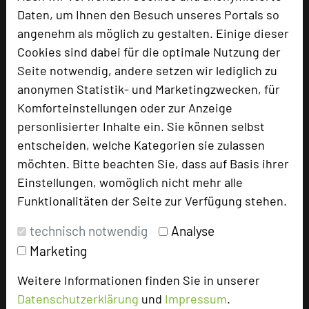
Daten, um Ihnen den Besuch unseres Portals so
Max. Tagungskapazität (Personen)
angenehm als möglich zu gestalten. Einige dieser
U-Form
24
Parlamentarisch
32
Cookies sind dabei für die optimale Nutzung der
Reihenbestuhlung
50
Seite notwendig, andere setzen wir lediglich zu
Tagungsräume
5
anonymen Statistik- und Marketingzwecken, für
Komforteinstellungen oder zur Anzeige
Ausstellungsfläche
50 qm
personlisierter Inhalte ein. Sie können selbst
Zimmer
65
entscheiden, welche Kategorien sie zulassen
Doppelzimmer
43
möchten. Bitte beachten Sie, dass auf Basis ihrer
Einzelzimmer
18
Einstellungen, womöglich nicht mehr alle
Studios
4
Funktionalitäten der Seite zur Verfügung stehen.
technisch notwendig
Analyse
Besonders geeignet für
Marketing
Weitere Informationen finden Sie in unserer
Seminar, Klausur
Datenschutzerklärung
und
Impressum
.