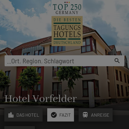
menu
...
Ort
,
Region
,
Schlagwort
search
Hotel Vorfelder
location_city
check_circle
train
DAS HOTEL
FAZIT
ANREISE