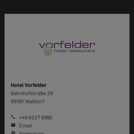
Hotel Vorfelder
Bahnhofstraße 28
69190 Walldorf
+49 6227 6990
phone
Email
mail
Homepage
language