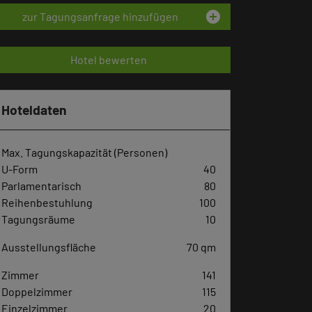
add_circle
zur Tagungsanfrage hinzufügen
Hotel bewerten
Hoteldaten
Max. Tagungskapazität (Personen)
U-Form
40
Parlamentarisch
80
Reihenbestuhlung
100
Tagungsräume
10
Ausstellungsfläche
70 qm
Zimmer
141
Doppelzimmer
115
Einzelzimmer
20