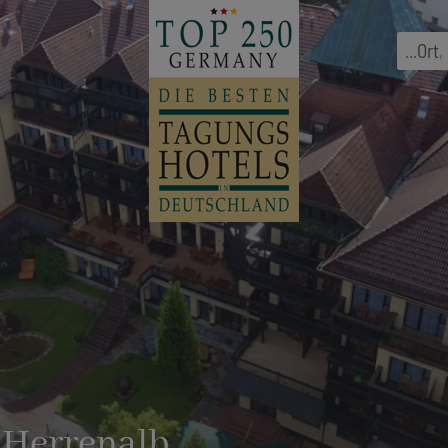
...
Ort
,
 Herrenalb