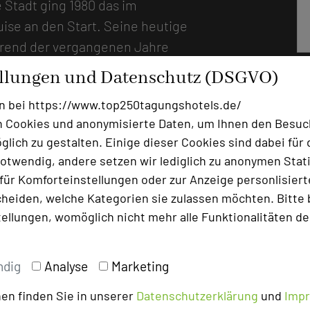
e Stadt ging 1980 das im
uise an den Start. Seine heutige
hrend der vergangenen Jahre
ierendes Resortund
ellungen und Datenschutz (DSGVO)
posanten Lobby mit Kamin-
n bei https://www.top250tagungshotels.de/
fünf modernen Tagungsräumen
 Cookies und anonymisierte Daten, um Ihnen den Besuc
dividuell gestaltete
lich zu gestalten. Einige dieser Cookies sind dabei für 
d Balkonen befinden sich im
otwendig, andere setzen wir lediglich zu anonymen Stati
im gesamten Haus, überwiegend
ür Komforteinstellungen oder zur Anzeige personlisierter
. Heimisches Holz und die
heiden, welche Kategorien sie zulassen möchten. Bitte 
ren die Optik, ergänzt um
tellungen, womöglich nicht mehr alle Funktionalitäten de
ller Welt. Im Tagungsraum
ropische Pflanzen und kleine
ndig
Analyse
Marketing
amer: Moderne Tagungstechnik
ruppen mit bis zu 150 Personen
en finden Sie in unserer
Datenschutzerklärung
und
Imp