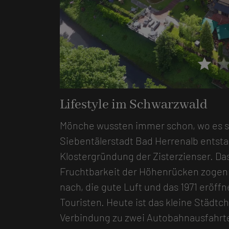
star
sta
Lifestyle im Schwarzwald
Mönche wussten immer schon, wo es sic
Siebentälerstadt Bad Herrenalb entstan
Klostergründung der Zisterzienser. Da
Fruchtbarkeit der Höhenrücken zogen
nach, die gute Luft und das 1971 eröff
Touristen. Heute ist das kleine Städtc
Verbindung zu zwei Autobahnausfahrt