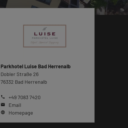
Parkhotel Luise Bad Herrenalb
Dobler Straße 26
76332 Bad Herrenalb
+49 7083 7420
phone
Email
mail
Homepage
language