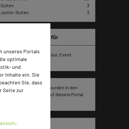
Suiten
3
Junior-Suiten
3
Besonders geeignet für
h unseres Portals
Seminar, Konferenz, Klausur, Event,
die optimale
Kreativprozesse
stik- und
 Inhalte ein. Sie
beachten Sie, dass
99 Seiten dieses Hotels wurden in den
r Seite zur
vergangenen 30 Tagen auf diesem Portal
aufgerufen.
ressum
.
Impressum zum Hotel