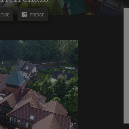
account_balance_wallet
EISE
PREISE