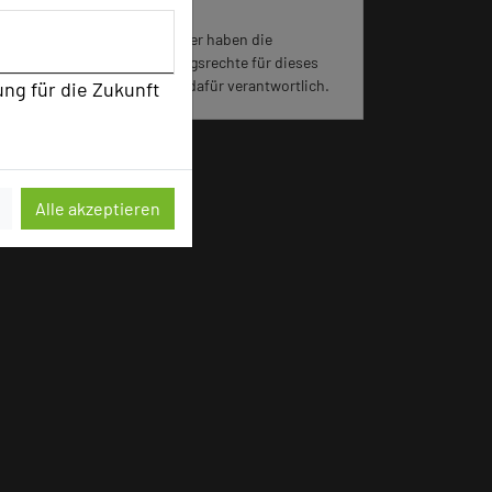
Für die Verwendung der Bilder haben die
jeweiligen Hotels die Nutzungsrechte für dieses
Portal eingeräumt und sind dafür verantwortlich.
ung für die Zukunft
Alle akzeptieren