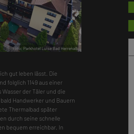
r
Foto: Parkhotel Luise Bad Herrenalb
h gut leben lässt. Die
d folglich 1149 aus einer
s Wasser der Täler und die
 bald Handwerker und Bauern
nete Thermalbad später
hen durch seine schnelle
en bequem erreichbar. In