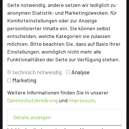
Zimmer
141
Seite notwendig, andere setzen wir lediglich zu
Doppelzimmer
115
anonymen Statistik- und Marketingzwecken, für
Einzelzimmer
20
Komforteinstellungen oder zur Anzeige
Suiten
3
personlisierter Inhalte ein. Sie können selbst
Junior-Suiten
3
entscheiden, welche Kategorien sie zulassen
möchten. Bitte beachten Sie, dass auf Basis ihrer
Einstellungen, womöglich nicht mehr alle
Besonders geeignet für
Funktionalitäten der Seite zur Verfügung stehen.
technisch notwendig
Analyse
Seminar, Konferenz, Klausur, Event, Kreativprozesse
Marketing
Weitere Informationen finden Sie in unserer
91 Seiten dieses Hotels wurden in den vergangenen
Datenschutzerklärung
und
Impressum
.
30 Tagen auf diesem Portal aufgerufen.
Details anzeigen