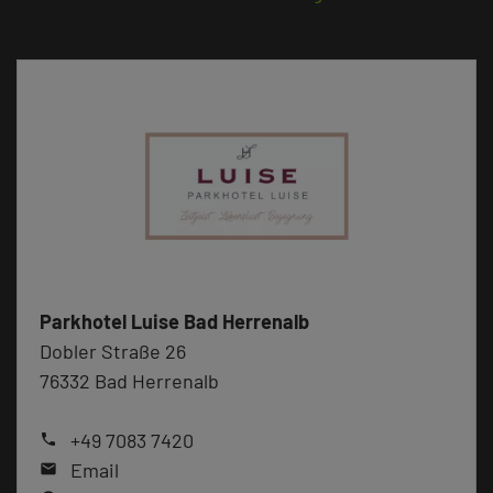
Parkhotel Luise Bad Herrenalb
Dobler Straße 26
76332 Bad Herrenalb
+49 7083 7420
phone
Email
mail