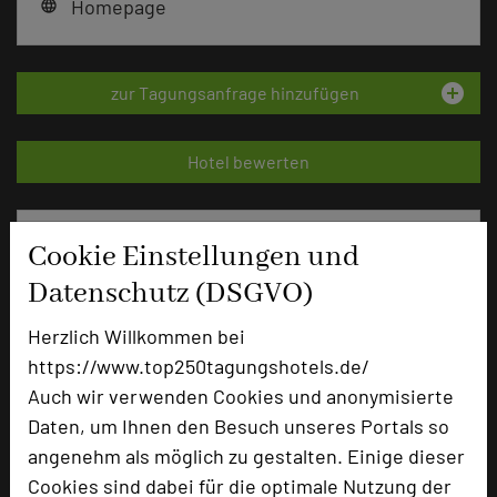
Homepage
language
add_circle
zur Tagungsanfrage hinzufügen
Hotel bewerten
Hoteldaten
Cookie Einstellungen und
Datenschutz (DSGVO)
Max. Tagungskapazität (Personen)
Herzlich Willkommen bei
U-Form
40
Parlamentarisch
80
https://www.top250tagungshotels.de/
Reihenbestuhlung
100
Auch wir verwenden Cookies und anonymisierte
Tagungsräume
10
Daten, um Ihnen den Besuch unseres Portals so
angenehm als möglich zu gestalten. Einige dieser
Ausstellungsfläche
70 qm
Cookies sind dabei für die optimale Nutzung der