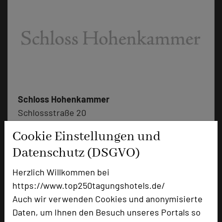
Schloss Hohenkammer
Schlossstraße 20
85411 Hohenkammer
Cookie Einstellungen und
Datenschutz (DSGVO)
+49 8137 9340
phone
Email
mail
Herzlich Willkommen bei
Homepage
language
https://www.top250tagungshotels.de/
Auch wir verwenden Cookies und anonymisierte
Daten, um Ihnen den Besuch unseres Portals so
add_circle
zur Tagungsanfrage hinzufügen