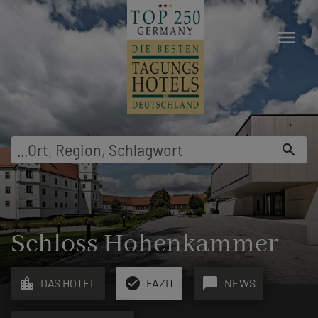
menu
...
Ort
,
Region
,
Schlagwort
search
Schloss Hohenkammer
location_city
check_circle
chat_bubble
DAS HOTEL
FAZIT
NEWS