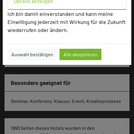
Details anzeigen
Parlamentarisch
130
Reihenbestuhlung
180
Ich bin damit einverstanden und kann meine
Tagungsräume
29
Einwilligung jederzeit mit Wirkung für die Zukunft
wiederrufen oder ändern.
Ausstellungsfläche
1000 qm
Zimmer
168
Doppelzimmer
67
Auswahl bestätigen
Alle akzeptieren
Einzelzimmer
101
Besonders geeignet für
Seminar, Konferenz, Klausur, Event, Kreativprozesse
1993 Seiten dieses Hotels wurden in den