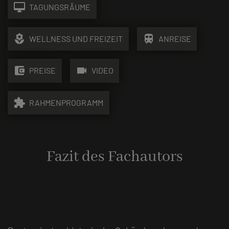
desktop_mac
TAGUNGSRÄUME
local_florist
train
WELLNESS UND FREIZEIT
ANREISE
account_balance_wallet
videocam
PREISE
VIDEO
extension
RAHMENPROGRAMM
Fazit des Fachautors