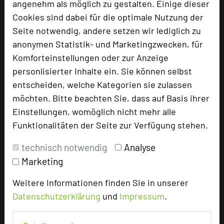
angenehm als möglich zu gestalten. Einige dieser
Cookies sind dabei für die optimale Nutzung der
Seite notwendig, andere setzen wir lediglich zu
Bewertung
anonymen Statistik- und Marketingzwecken, für
Komforteinstellungen oder zur Anzeige
Tagungsplaner
personlisierter Inhalte ein. Sie können selbst
Tagungsleiter
entscheiden, welche Kategorien sie zulassen
möchten. Bitte beachten Sie, dass auf Basis ihrer
Tagungsteilnehmer
Einstellungen, womöglich nicht mehr alle
Funktionalitäten der Seite zur Verfügung stehen.
Hotel bewerten
technisch notwendig
Analyse
Marketing
Hoteldaten
Weitere Informationen finden Sie in unserer
Datenschutzerklärung
und
Impressum
.
Max. Tagungskapazität (Personen)
U-Form
50