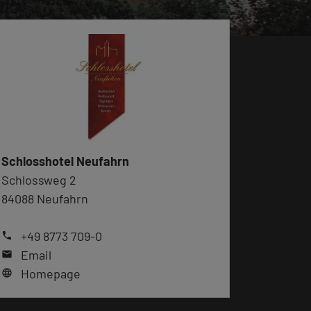
Schlosshotel Neufahrn
Schlossweg 2
84088 Neufahrn
+49 8773 709-0
phone
Email
mail
Homepage
language