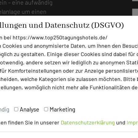
ein – eine aufwändig
elanlage um einen
on Landshut. Hier ist der
ellungen und Datenschutz (DSGVO)
In historischen Gewölben wird
n bei https://www.top250tagungshotels.de/
indruckt mit antiken
 Cookies und anonymisierte Daten, um Ihnen den Besuc
ischer Einrichtung, vom
lich zu gestalten. Einige dieser Cookies sind dabei für 
de mittelalterliche
otwendig, andere setzen wir lediglich zu anonymen Stati
romantische Schlossgarten lädt
ür Komforteinstellungen oder zur Anzeige personlisierter
 im Freien ein. Während vieles
heiden, welche Kategorien sie zulassen möchten. Bitte 
, ist das Anwesen in seinen
tellungen, womöglich nicht mehr alle Funktionalitäten de
und punktet mit einem überaus
und einem professionellen
ndig
Analyse
Marketing
tativen historischen
 Stand der Technik gearbeitet
en finden Sie in unserer
Datenschutzerklärung
und
Imp
itouch-Display führen