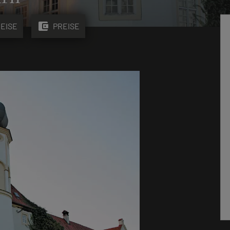
account_balance_wallet
EISE
PREISE