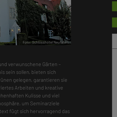
r
Foto: Schlosshotel Neufahrn
und verwunschene Gärten –
 sein sollen, bieten sich
rünen gelegen, garantieren sie
iertes Arbeiten und kreative
henhaften Kulisse und viel
tmosphäre, um Seminarziele
text fügt sich hervorragend das