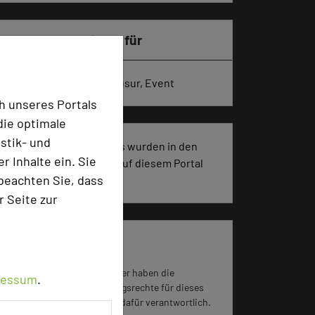
Besonders geeignet für
Seminar, Konferenz, Klausur, Event
h unseres Portals
die optimale
stik- und
1197 Seiten dieses Hotels wurden in den
 Inhalte ein. Sie
vergangenen 30 Tagen auf diesem Portal
beachten Sie, dass
aufgerufen.
r Seite zur
Impressum zum Hotel
Für die Verwendung der Bilder haben die
ressum
.
jeweiligen Hotels die Nutzungsrechte für dieses
Portal eingeräumt und sind dafür verantwortlich.