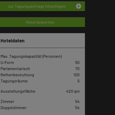
add_circle
zur Tagungsanfrage hinzufügen
Hotel bewerten
Hoteldaten
Max. Tagungskapazität (Personen)
U-Form
50
Parlamentarisch
70
Reihenbestuhlung
100
Tagungsräume
5
Ausstellungsfläche
420 qm
Zimmer
54
Doppelzimmer
54