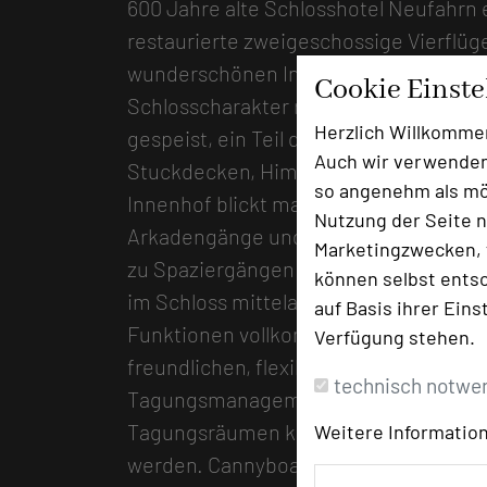
600 Jahre alte Schlosshotel Neufahrn 
restaurierte zweigeschossige Vierflüg
wunderschönen Innenhof in der Nähe v
Cookie Einst
Schlosscharakter richtiggehend Kult: 
Herzlich Willkomme
gespeist, ein Teil der Hotelzimmer bee
Auch wir verwenden
Stuckdecken, Himmelbetten und histor
so angenehm als mög
Innenhof blickt man auf rundum laufen
Nutzung der Seite n
Arkadengänge und der neu gestaltete 
Marketingzwecken, f
zu Spaziergängen und Teamaktivitäten
können selbst entsc
im Schloss mittelalterlich bleiben darf
auf Basis ihrer Eins
Funktionen vollkommen modernisiert 
Verfügung stehen.
freundlichen, flexiblen Service-Team 
technisch notwe
Tagungsmanagement. In fünf repräsen
Tagungsräumen kann auf dem neuesten
Weitere Information
werden. Cannyboards mit großem Mult