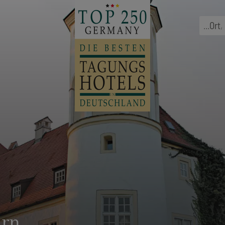
...
Ort
,
hrn