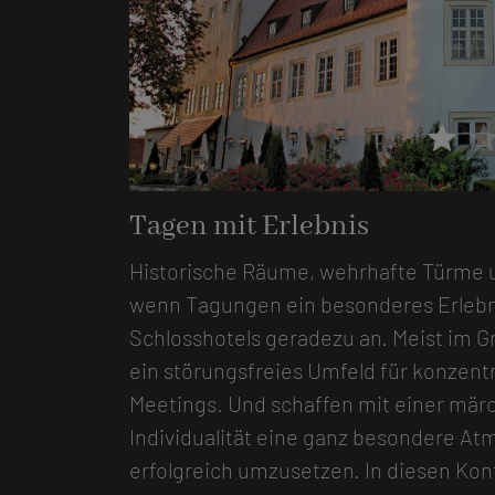
star
sta
Foto: Schlosshotel Neufahrn
Tagen mit Erlebnis
Historische Räume, wehrhafte Türme 
wenn Tagungen ein besonderes Erlebnis
Schlosshotels geradezu an. Meist im G
ein störungsfreies Umfeld für konzentr
Meetings. Und schaffen mit einer märc
Individualität eine ganz besondere A
erfolgreich umzusetzen. In diesen Kon