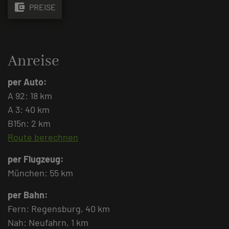
account_balance_wallet
PREISE
Anreise
per Auto:
A 92: 18 km
A 3: 40 km
B15n: 2 km
Route berechnen
per Flugzeug:
München: 55 km
per Bahn:
Fern: Regensburg, 40 km
Nah: Neufahrn, 1 km