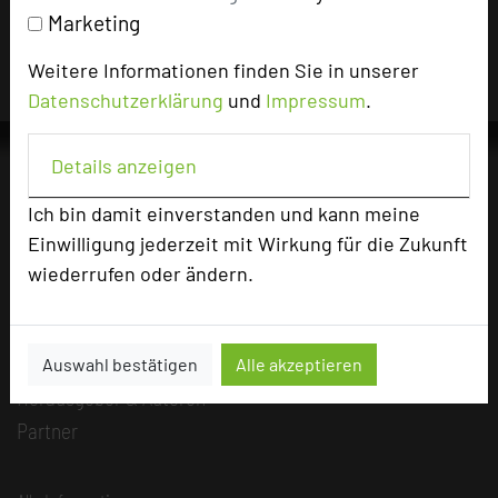
Hotels die Nutzungsrechte für dieses Portal eingeräumt
Marketing
und sind dafür verantwortlich.
Weitere Informationen finden Sie in unserer
Datenschutzerklärung
und
Impressum
.
Details anzeigen
Ich bin damit einverstanden und kann meine
Die Idee
Einwilligung jederzeit mit Wirkung für die Zukunft
Über uns
wiederrufen oder ändern.
Mission
Kategorie
Team
Auswahl bestätigen
Alle akzeptieren
Herausgeber & Autoren
Partner