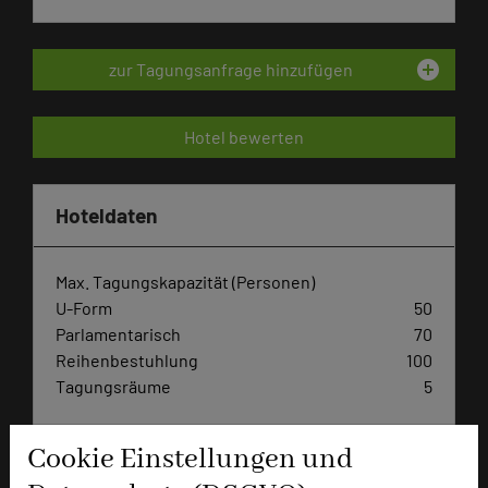
add_circle
zur Tagungsanfrage hinzufügen
Hotel bewerten
Hoteldaten
Max. Tagungskapazität (Personen)
U-Form
50
Parlamentarisch
70
Reihenbestuhlung
100
Tagungsräume
5
Ausstellungsfläche
420 qm
Cookie Einstellungen und
Zimmer
54