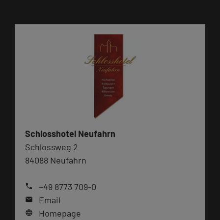
Schlosshotel Neufahrn
Schlossweg 2
84088 Neufahrn
+49 8773 709-0
phone
Email
mail
Homepage
language