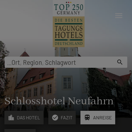
menu
...
Ort
,
Region
,
Schlagwort
search
Schlosshotel Neufahrn
location_city
check_circle
train
DAS HOTEL
FAZIT
ANREISE