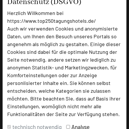
Datenschutz (DSGVO)
Doppelzimmer
54
Herzlich Willkommen bei
https://www.top250tagungshotels.de/
Besonders geeignet für
Auch wir verwenden Cookies und anonymisierte
Daten, um Ihnen den Besuch unseres Portals so
angenehm als möglich zu gestalten. Einige dieser
Seminar, Konferenz, Klausur, Event
Cookies sind dabei für die optimale Nutzung der
Seite notwendig, andere setzen wir lediglich zu
anonymen Statistik- und Marketingzwecken, für
1241 Seiten dieses Hotels wurden in den
Komforteinstellungen oder zur Anzeige
vergangenen 30 Tagen auf diesem Portal
personlisierter Inhalte ein. Sie können selbst
aufgerufen.
entscheiden, welche Kategorien sie zulassen
möchten. Bitte beachten Sie, dass auf Basis ihrer
Einstellungen, womöglich nicht mehr alle
Impressum zum Hotel
Funktionalitäten der Seite zur Verfügung stehen.
Für die Verwendung der Bilder haben die jeweiligen
technisch notwendig
Analyse