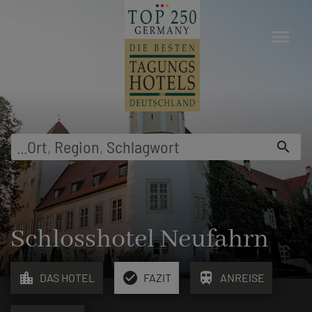
menu
...
Ort
,
Region
,
Schlagwort
search
Schlosshotel Neufahrn
location_city
check_circle
train
DAS HOTEL
FAZIT
ANREISE