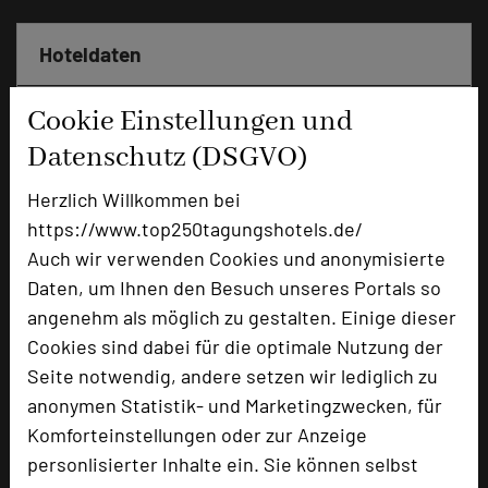
Hoteldaten
Cookie Einstellungen und
Max. Tagungskapazität (Personen)
U-Form
50
Datenschutz (DSGVO)
Parlamentarisch
70
Herzlich Willkommen bei
Reihenbestuhlung
100
Tagungsräume
5
https://www.top250tagungshotels.de/
Auch wir verwenden Cookies und anonymisierte
Ausstellungsfläche
420 qm
Daten, um Ihnen den Besuch unseres Portals so
Zimmer
54
angenehm als möglich zu gestalten. Einige dieser
Doppelzimmer
54
Cookies sind dabei für die optimale Nutzung der
Seite notwendig, andere setzen wir lediglich zu
anonymen Statistik- und Marketingzwecken, für
Besonders geeignet für
Komforteinstellungen oder zur Anzeige
personlisierter Inhalte ein. Sie können selbst