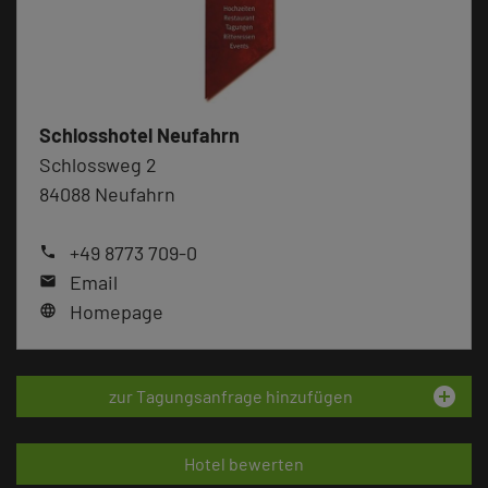
Schlosshotel Neufahrn
Schlossweg 2
84088 Neufahrn
+49 8773 709-0
phone
Email
mail
Homepage
language
add_circle
zur Tagungsanfrage hinzufügen
Hotel bewerten