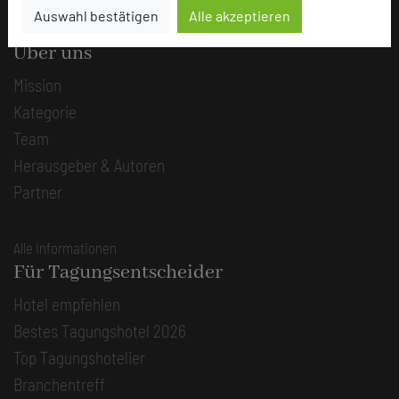
Auswahl bestätigen
Alle akzeptieren
Die Idee
Über uns
Mission
Kategorie
Team
Herausgeber & Autoren
Partner
Alle Informationen
Für Tagungsentscheider
Hotel empfehlen
Bestes Tagungshotel 2026
Top Tagungshotelier
Branchentreff