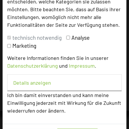
entscheiden, welche Kategorien sie zulassen
Seminar, Konferenz, Klausur, Event
möchten. Bitte beachten Sie, dass auf Basis ihrer
Einstellungen, womöglich nicht mehr alle
Funktionalitäten der Seite zur Verfügung stehen.
1159 Seiten dieses Hotels wurden in den vergangenen
30 Tagen auf diesem Portal aufgerufen.
technisch notwendig
Analyse
Marketing
Weitere Informationen finden Sie in unserer
Impressum zum Hotel
Datenschutzerklärung
und
Impressum
.
Für die Verwendung der Bilder haben die jeweiligen Hotels die
Nutzungsrechte für dieses Portal eingeräumt und sind dafür
Details anzeigen
verantwortlich.
Ich bin damit einverstanden und kann meine
Einwilligung jederzeit mit Wirkung für die Zukunft
wiederrufen oder ändern.