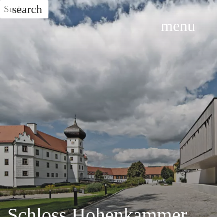
search
Suche z.B. nach
Hotel
...
menu
Schloss Hohenkammer