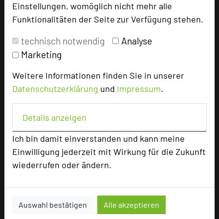
Einstellungen, womöglich nicht mehr alle
fokussieren sich neben den Umwelt- und
Funktionalitäten der Seite zur Verfügung stehen.
sozialen Aspekten auch auf die regionale
Verantwortung. So werden lokale Vereine
technisch notwendig
Analyse
unterstützt, indem Veranstaltungsräume
Marketing
kostenfrei zur Verfügung gestellt werden,
Spendenaktionen durchgeführt, günstiges
Weitere Informationen finden Sie in unserer
Mittagessen für den örtlichen Kindergarten
Datenschutzerklärung
und
Impressum
.
angeboten und das Thema Nachhaltigkeit in der
Region vorbildlich kommuniziert.
Details anzeigen
Armin Wolff, der für das InfraCert Institut vor
Ich bin damit einverstanden und kann meine
Ort das Audit zur GreenSign Zertifizierung
Einwilligung jederzeit mit Wirkung für die Zukunft
durchführte, erklärt: „Ich kenne das Haus schon
wiederrufen oder ändern.
von unserem Green Tourism Camp, welches im
November 2019 im Schloss Hohenkammer
stattfand. Dort waren unser Team und die
Auswahl bestätigen
Alle akzeptieren
Teilnehmer des nachhaltigen Barcamps von der