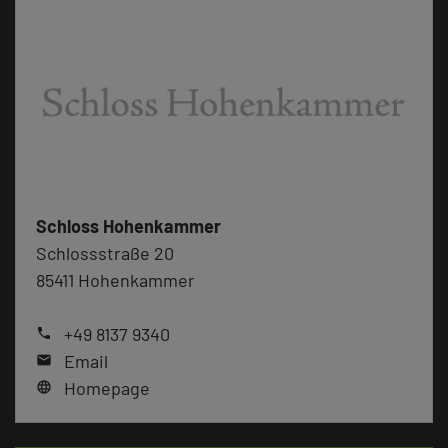
Schloss Hohenkammer
Schlossstraße 20
85411 Hohenkammer
+49 8137 9340
phone
Email
mail
Homepage
language