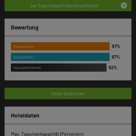
add_circle
zur Tagungsanfrage hinzufügen
Bewertung
Tagungsplaner
Tagungsleiter
Tagungsteilnehmer
Hotel bewerten
Hoteldaten
Max. Tagungskapazität (Personen)