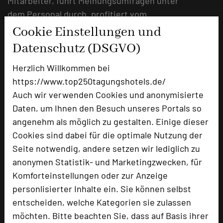
Mitarbeiter, führt Meinungsumfragen unter
dem Personal durch, profitiert vom
Ideenreichtum der Teams, bietet viele
Cookie Einstellungen und
Sozialleistungen sowie Schulungen an und legt
Datenschutz (DSGVO)
großen Wert auf Fairness und Authentizität.
Herzlich Willkommen bei
Eine hervorragende Einbindung aller
https://www.top250tagungshotels.de/
nachhaltiger Prozesse mit allen Mitarbeitern ist
Auch wir verwenden Cookies und anonymisierte
dabei selbstverständlich. Eine Besonderheit ist
Daten, um Ihnen den Besuch unseres Portals so
auch, dass jeder Mitarbeiter am Ende des
angenehm als möglich zu gestalten. Einige dieser
Jahres gratis einen Weihnachtsbaum aus dem
Cookies sind dabei für die optimale Nutzung der
eigenen Forst erhält. Viele dieser individuellen
Seite notwendig, andere setzen wir lediglich zu
Zuwendungen und ein wertschätzender
anonymen Statistik- und Marketingzwecken, für
Umgang untereinander machen das Schloss
Komforteinstellungen oder zur Anzeige
Hohenkammer zu einem attraktiven
personlisierter Inhalte ein. Sie können selbst
Arbeitgeber.
entscheiden, welche Kategorien sie zulassen
möchten. Bitte beachten Sie, dass auf Basis ihrer
Geschäftsführer Martin Kirsch und sein Team