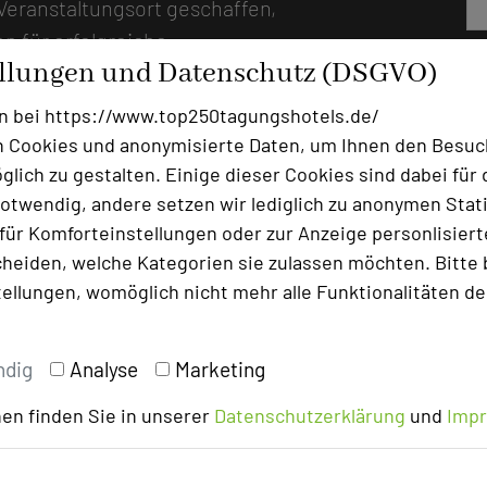
 Veranstaltungsort geschaffen,
en für erfolgreiche
ellungen und Datenschutz (DSGVO)
rweile stehen zehn moderne,
 im Hotel auf verschiedenen
n bei https://www.top250tagungshotels.de/
chte Anordnung der Räume und
 Cookies und anonymisierte Daten, um Ihnen den Besuc
ßtmögliche Flexibilität bei den
lich zu gestalten. Einige dieser Cookies sind dabei für 
tationstechnik ist auf dem
otwendig, andere setzen wir lediglich zu anonymen Stati
ür Komforteinstellungen oder zur Anzeige personlisierter
itläufige Hotelareal zum
heiden, welche Kategorien sie zulassen möchten. Bitte 
den, die ruhige Lage im Grünen
tellungen, womöglich nicht mehr alle Funktionalitäten de
– und Feiern ohne Sperrstunde.
 zwei Emporen und einer
ern bietet alles, was stilvolle
ndig
Analyse
Marketing
rgesslich macht. Mit
en finden Sie in unserer
Datenschutzerklärung
und
Imp
fi-Soundanlage wird in der
iente gezaubert; in ihrem