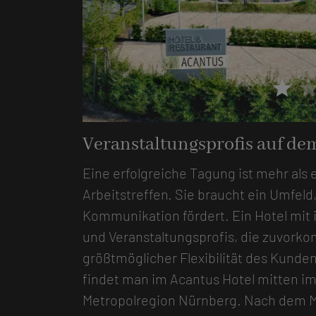
star
sta
Foto: ACANTUS Hotel
Veranstaltungsprofis auf de
Eine erfolgreiche Tagung ist mehr als 
Arbeitstreffen. Sie braucht ein Umfeld,
Kommunikation fördert. Ein Hotel mit
und Veranstaltungsprofis, die zuvor
größtmöglicher Flexibilität des Kund
findet man im Acantus Hotel mitten i
Metropolregion Nürnberg. Nach dem M