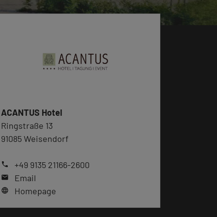
ACANTUS Hotel
Ringstraße 13
91085 Weisendorf
+49 9135 21166-2600
phone
Email
mail
Homepage
language