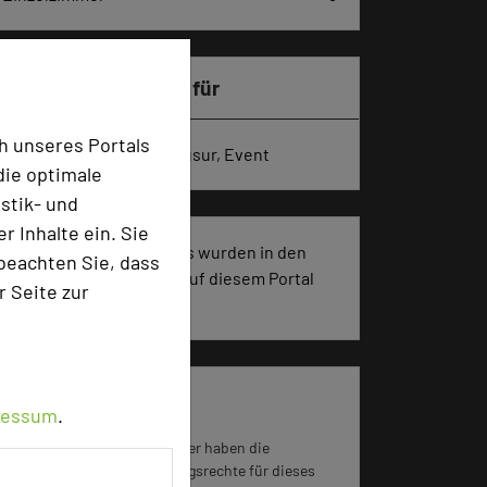
Besonders geeignet für
h unseres Portals
Seminar, Konferenz, Klausur, Event
die optimale
stik- und
 Inhalte ein. Sie
1128 Seiten dieses Hotels wurden in den
beachten Sie, dass
vergangenen 30 Tagen auf diesem Portal
r Seite zur
aufgerufen.
Impressum zum Hotel
ressum
.
Für die Verwendung der Bilder haben die
jeweiligen Hotels die Nutzungsrechte für dieses