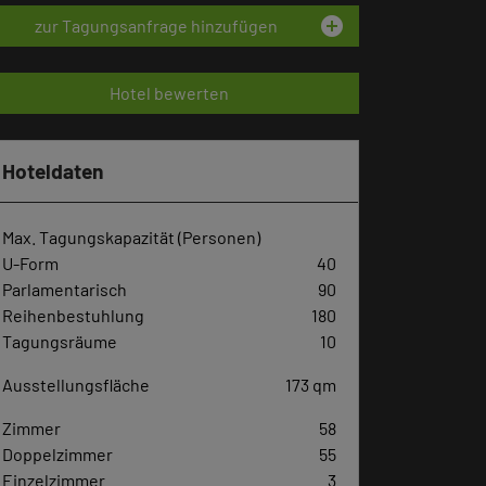
add_circle
zur Tagungsanfrage hinzufügen
Hotel bewerten
Hoteldaten
Max. Tagungskapazität (Personen)
U-Form
40
Parlamentarisch
90
Reihenbestuhlung
180
Tagungsräume
10
Ausstellungsfläche
173 qm
Zimmer
58
Doppelzimmer
55
Einzelzimmer
3