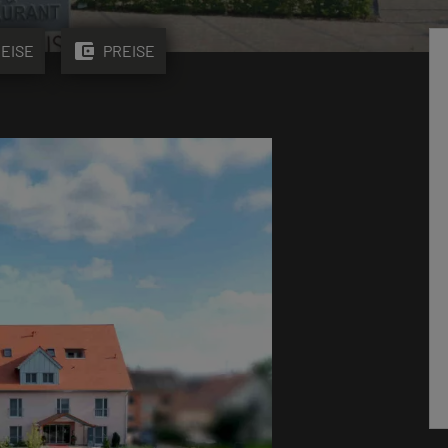
account_balance_wallet
EISE
PREISE