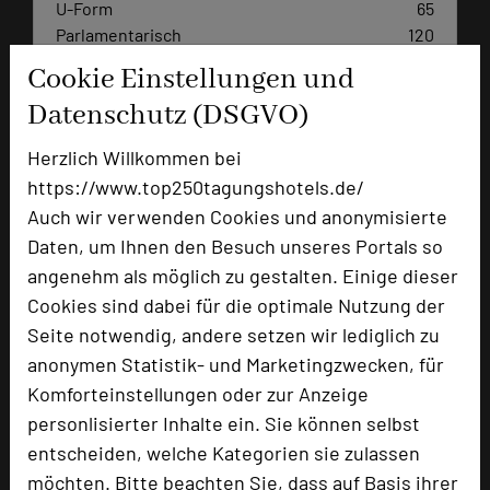
U-Form
65
Parlamentarisch
120
Reihenbestuhlung
200
Cookie Einstellungen und
Tagungsräume
12
Datenschutz (DSGVO)
Ausstellungsfläche
100 qm
Herzlich Willkommen bei
Zimmer
135
https://www.top250tagungshotels.de/
Doppelzimmer
66
Auch wir verwenden Cookies und anonymisierte
Einzelzimmer
69
Daten, um Ihnen den Besuch unseres Portals so
angenehm als möglich zu gestalten. Einige dieser
Cookies sind dabei für die optimale Nutzung der
Besonders geeignet für
Seite notwendig, andere setzen wir lediglich zu
anonymen Statistik- und Marketingzwecken, für
Seminar, Konferenz, Klausur, Event
Komforteinstellungen oder zur Anzeige
personlisierter Inhalte ein. Sie können selbst
entscheiden, welche Kategorien sie zulassen
möchten. Bitte beachten Sie, dass auf Basis ihrer
861 Seiten dieses Hotels wurden in den