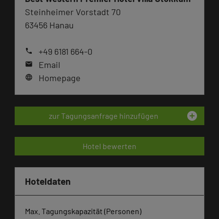
Steinheimer Vorstadt 70
63456 Hanau
+49 6181 664-0
phone
Email
mail
Homepage
language
add_circle
zur Tagungsanfrage hinzufügen
Hotel bewerten
Hoteldaten
Max. Tagungskapazität (Personen)