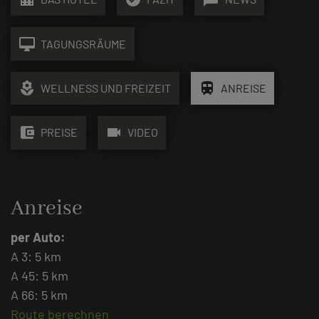
desktop_mac
TAGUNGSRÄUME
local_florist
train
WELLNESS UND FREIZEIT
ANREISE
account_balance_wallet
videocam
PREISE
VIDEO
Anreise
per Auto:
A 3: 5 km
A 45: 5 km
A 66: 5 km
Route berechnen