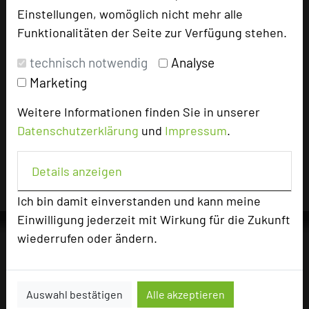
Einstellungen, womöglich nicht mehr alle
vergangenen 30 Tagen auf diesem Portal
aufgerufen.
Funktionalitäten der Seite zur Verfügung stehen.
technisch notwendig
Analyse
Marketing
Impressum zum Hotel
Weitere Informationen finden Sie in unserer
Für die Verwendung der Bilder haben die jeweiligen
Datenschutzerklärung
und
Impressum
.
Hotels die Nutzungsrechte für dieses Portal eingeräumt
und sind dafür verantwortlich.
Details anzeigen
Ich bin damit einverstanden und kann meine
Einwilligung jederzeit mit Wirkung für die Zukunft
wiederrufen oder ändern.
Die Idee
Über uns
Auswahl bestätigen
Alle akzeptieren