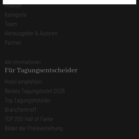
Mission
Kategorie
Team
Herausgeber & Autoren
Partner
Alle Informationen
Für Tagungsentscheider
Hotel empfehlen
Bestes Tagungshotel 2026
Top Tagungshotelier
Branchentreff
TOP 250 Hall of Fame
Bilder der Preisverleihung