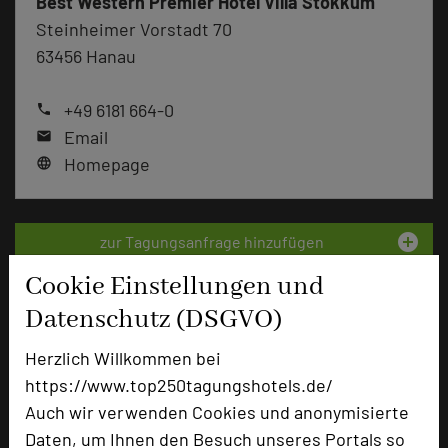
Best Western Premier Hotel Villa Stokkum
Steinheimer Vorstadt 70
63456 Hanau
+49 6181 664-0
phone
Email
mail
Homepage
language
add_circle
zur Tagungsanfrage hinzufügen
Cookie Einstellungen und
Hotel bewerten
Datenschutz (DSGVO)
Herzlich Willkommen bei
Hoteldaten
https://www.top250tagungshotels.de/
Auch wir verwenden Cookies und anonymisierte
Max. Tagungskapazität (Personen)
Daten, um Ihnen den Besuch unseres Portals so