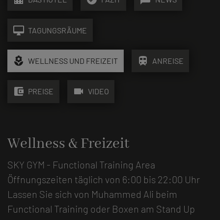
desktop_mac
TAGUNGSRÄUME
local_florist
train
WELLNESS UND FREIZEIT
ANREISE
account_balance_wallet
videocam
PREISE
VIDEO
Wellness & Freizeit
SKY GYM - Functional Training Area
Öffnungszeiten täglich von 6:00 bis 22:00 Uhr
Lassen Sie sich von Muhammed Ali beim
Functional Training oder Boxen am Stand Up