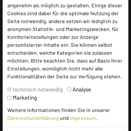
U-Form
65
angenehm als möglich zu gestalten. Einige dieser
Parlamentarisch
120
Cookies sind dabei für die optimale Nutzung der
Reihenbestuhlung
200
Seite notwendig, andere setzen wir lediglich zu
Tagungsräume
12
anonymen Statistik- und Marketingzwecken, für
Ausstellungsfläche
100 qm
Komforteinstellungen oder zur Anzeige
personlisierter Inhalte ein. Sie können selbst
Zimmer
135
entscheiden, welche Kategorien sie zulassen
Doppelzimmer
66
möchten. Bitte beachten Sie, dass auf Basis ihrer
Einzelzimmer
69
Einstellungen, womöglich nicht mehr alle
Funktionalitäten der Seite zur Verfügung stehen.
Besonders geeignet für
technisch notwendig
Analyse
Marketing
Seminar, Konferenz, Klausur, Event
Weitere Informationen finden Sie in unserer
Datenschutzerklärung
und
Impressum
.