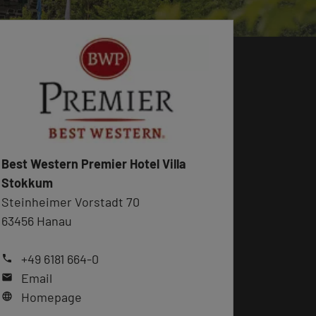
Best Western Premier Hotel Villa
Stokkum
Steinheimer Vorstadt 70
63456 Hanau
+49 6181 664-0
phone
Email
mail
Homepage
language