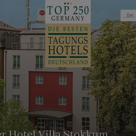
...
Ort
,
r Hotel Villa Stokkum