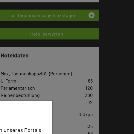
add_circle
zur Tagungsanfrage hinzufügen
Hotel bewerten
Hoteldaten
Max. Tagungskapazität (Personen)
U-Form
65
Parlamentarisch
120
Reihenbestuhlung
200
Tagungsräume
12
Ausstellungsfläche
100 qm
Zimmer
135
h unseres Portals
Doppelzimmer
66