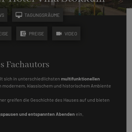
desktop_mac
WS
TAGUNGSRÄUME
account_balance_wallet
videocam
EISE
PREISE
VIDEO
es Fachautors
t sich in unterschiedlichsten
multifunktionellen
in modernem, klassischem und historischem Ambiente
mer greifen die Geschichte des Hauses auf und bieten
spausen und entspannten Abenden
ein.