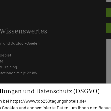
 Wissenswertes
n und Outdoor-Spielen
-Gebiet
tel
l Training
tationen mit je 22 kW
ellungen und Datenschutz (DSGVO)
n bei https://www.top250tagungshotels.de/
 Cookies und anonymisierte Daten, um Ihnen den Besuc