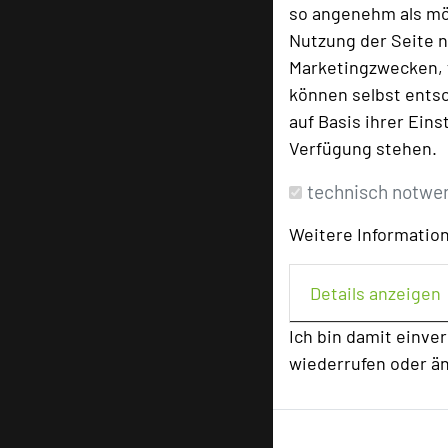
so angenehm als mög
Nutzung der Seite n
Marketingzwecken, f
können selbst entsc
auf Basis ihrer Eins
Verfügung stehen.
technisch notwe
Weitere Information
Details anzeigen
Ich bin damit einve
wiederrufen oder ä