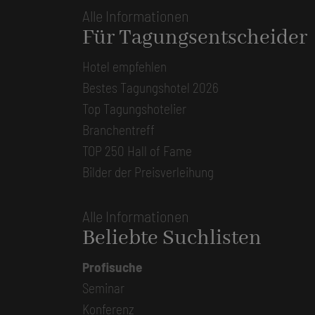
Alle Informationen
Für Tagungsentscheider
Hotel empfehlen
Bestes Tagungshotel 2026
Top Tagungshotelier
Branchentreff
TOP 250 Hall of Fame
Bilder der Preisverleihung
Alle Informationen
Beliebte Suchlisten
Profisuche
Seminar
Konferenz