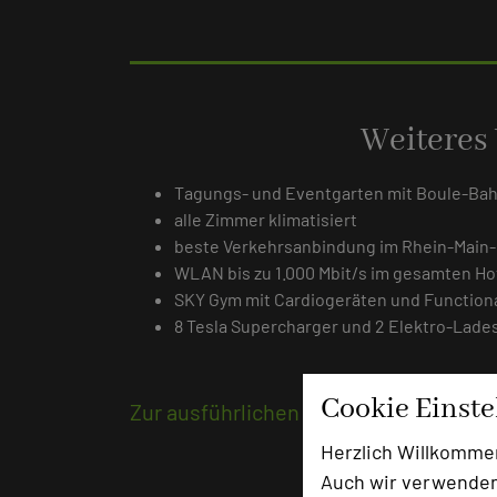
Weiteres
Tagungs- und Eventgarten mit Boule-Bah
alle Zimmer klimatisiert
beste Verkehrsanbindung im Rhein-Main
WLAN bis zu 1.000 Mbit/s im gesamten Ho
SKY Gym mit Cardiogeräten und Functiona
8 Tesla Supercharger und 2 Elektro-Lades
Cookie Einst
Zur ausführlichen Beschreibung
Herzlich Willkomme
Auch wir verwenden