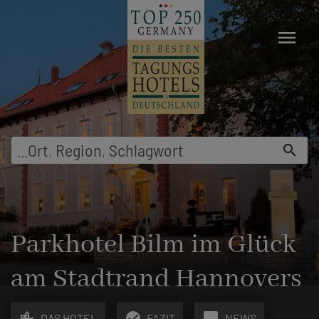
menu
...
Ort
,
Region
,
Schlagwort
search
Parkhotel Bilm im Glück
am Stadtrand Hannovers
location_city
check_circle
chat_bubble
DAS HOTEL
FAZIT
NEWS