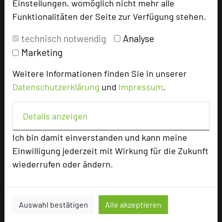
Einstellungen, womöglich nicht mehr alle
U-Form
35
Parlamentarisch
48
Funktionalitäten der Seite zur Verfügung stehen.
Reihenbestuhlung
80
technisch notwendig
Analyse
Tagungsräume
3
Marketing
Ausstellungsfläche
200 qm
Weitere Informationen finden Sie in unserer
Zimmer
45
Datenschutzerklärung
und
Impressum
.
Doppelzimmer
24
Einzelzimmer
21
Details anzeigen
Ich bin damit einverstanden und kann meine
Besonders geeignet für
Einwilligung jederzeit mit Wirkung für die Zukunft
wiederrufen oder ändern.
Seminar, Klausur, Event
Auswahl bestätigen
Alle akzeptieren
2330 Seiten dieses Hotels wurden in den