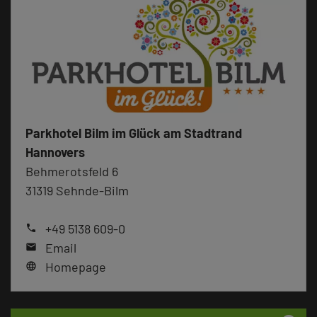
Parkhotel Bilm im Glück am Stadtrand
Hannovers
Behmerotsfeld 6
31319 Sehnde-Bilm
+49 5138 609-0
phone
Email
mail
Homepage
language