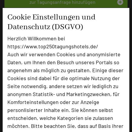
add_circle
zur Tagungsanfrage hinzufügen
Cookie Einstellungen und
Bewertung
Datenschutz (DSGVO)
Herzlich Willkommen bei
Tagungsplaner
https://www.top250tagungshotels.de/
Tagungsleiter
Auch wir verwenden Cookies und anonymisierte
Daten, um Ihnen den Besuch unseres Portals so
Tagungsteilnehmer
angenehm als möglich zu gestalten. Einige dieser
Cookies sind dabei für die optimale Nutzung der
Seite notwendig, andere setzen wir lediglich zu
Hotel bewerten
anonymen Statistik- und Marketingzwecken, für
Komforteinstellungen oder zur Anzeige
Hoteldaten
personlisierter Inhalte ein. Sie können selbst
entscheiden, welche Kategorien sie zulassen
möchten. Bitte beachten Sie, dass auf Basis ihrer
Max. Tagungskapazität (Personen)