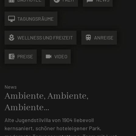
desktop_mac
TAGUNGSRÄUME
local_florist
train
WELLNESS UND FREIZEIT
ANREISE
account_balance_wallet
videocam
PREISE
VIDEO
News
Ambiente, Ambiente,
Ambiente...
Alte Jugendstilvilla von 1904 liebevoll
kernsaniert, schöner hoteleigener Park,