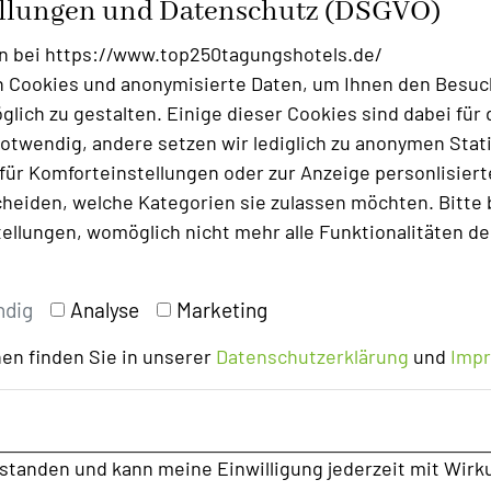
ellungen und Datenschutz (DSGVO)
s Gebot der Stunde: Das viel gepriesene
n bei https://www.top250tagungshotels.de/
andemie-Ausweichlösung in den eigenen
 Cookies und anonymisierte Daten, um Ihnen den Besuc
s-Hotelerie vereint. Nicht nur für jene
lich zu gestalten. Einige dieser Cookies sind dabei für 
im beengten Wohnzimmer oder gar im
otwendig, andere setzen wir lediglich zu anonymen Stati
sten. Das Palatin hat 136 Zimmer zur
ür Komforteinstellungen oder zur Anzeige personlisierter
n dieser Krisensituation
heiden, welche Kategorien sie zulassen möchten. Bitte 
lle Alternativen aus dem Baukasten zu
tellungen, womöglich nicht mehr alle Funktionalitäten de
 unser ausgefeilten Technik: Sie können
ndig
Analyse
Marketing
inwählen und haben damit auch Zugang
hört bei uns schon lange zum Standard.
en finden Sie in unserer
Datenschutzerklärung
und
Imp
 Gäste alle Annehmlichkeiten eines
to-Kaffeemaschine im Zimmer, aber auch
nke, Snacks und Mittag- sowie
rstanden und kann meine Einwilligung jederzeit mit Wirk
hbar. Selbstverständlich wahren wir die