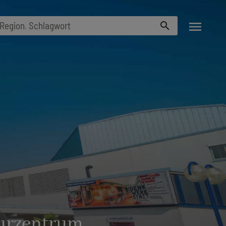
menu
Region
,
Schlagwort
search
turzentrum