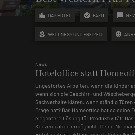
location_city
check_circle
chat_bubble
DAS HOTEL
FAZIT
NE
local_florist
train
WELLNESS UND FREIZEIT
ANR
News
Hoteloffice statt Homeoff
Ungestörtes Arbeiten, wenn die Kinder a
wenn sich die Geschirr- und Wäscheberge
Sachverhalte klären, wenn ständig Türen 
Frage hat? Das Homeoffice hat so seine Tü
elegantere Lösung für Produktivität: Das 
Konzentration ermöglicht: Denn: Niemand
Hotel noch attraktiver macht: Schnelles 