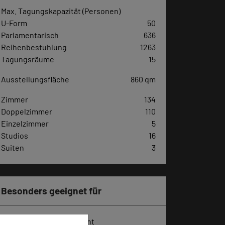
Max. Tagungskapazität (Personen)
U-Form
50
Parlamentarisch
636
Reihenbestuhlung
1263
Tagungsräume
15
Ausstellungsfläche
860 qm
Zimmer
134
Doppelzimmer
110
Einzelzimmer
5
Studios
16
Suiten
3
Besonders geeignet für
Seminar, Konferenz, Event