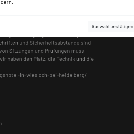
ndern.
elmitarbeiter.
ungen und Sitzungen möglich. Die
ung aller Corona-
Auswahl bestätigen
sere großen Tagungsräume ermöglichen
schriften und Sicherheitsabstände sind
t von Sitzungen und Prüfungen muss
ir haben den Platz, die Technik und die
ngshotel-in-wiesloch-bei-heidelberg/
:
o