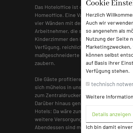
Cookie Einst
Das Hoteloffice ist der Königsweg für da
Herzlich Willkomme
Homeoffice. Eine Variante, welche die P
Auch wir verwenden
vier Wänden mit den Vorteilen der Busines
so angenehm als mög
Arbeitnehmer, die sonst in der Küche, 
Nutzung der Seite n
Kinderzimmer den Laptop aufschlagen müs
Marketingzwecken, f
Verfügung, reichlich Platz also, um auch i
können selbst entsc
maßgeschneiderte Konzepte und individue
auf Basis ihrer Eins
zaubern.
Verfügung stehen.
Die Gäste profitieren darüber hinaus von
technisch notwe
sich mühelos in unser Firmennetzwerk e
zum Zentraldrucker. Highspeed-W-LAN ge
Weitere Information
Darüber hinaus genießen die arbeitenden
Hotels: Da wäre zum einen die Dolce Gus
Details anzeigen
weitere Versorgungsleistungen wie Geträ
Ich bin damit einve
Abendessen sind mit einer Pauschale buc