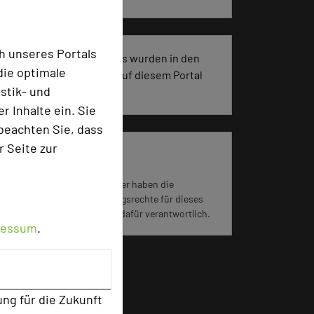
h unseres Portals
1029 Seiten dieses Hotels wurden in den
die optimale
vergangenen 30 Tagen auf diesem Portal
stik- und
aufgerufen.
 Inhalte ein. Sie
beachten Sie, dass
r Seite zur
Impressum zum Hotel
Für die Verwendung der Bilder haben die
jeweiligen Hotels die Nutzungsrechte für dieses
Portal eingeräumt und sind dafür verantwortlich.
ressum
.
ung für die Zukunft