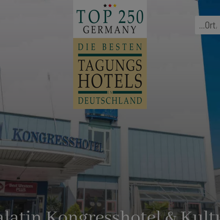
...
Ort
,
alatin Kongresshotel & Kul