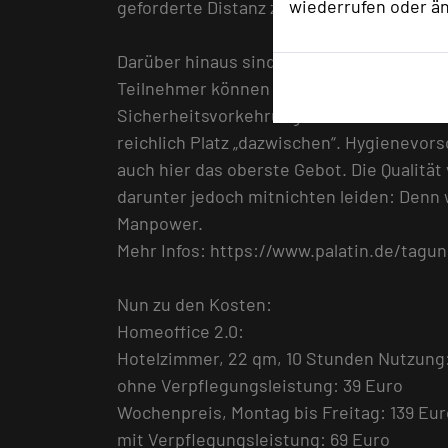
wiederrufen oder ä
geforderte Distanz zwischen Gast und Hot
Darüber hinaus sind im Palatin auch Prüf
Teilnehmer können auf die strikte Einhalt
Sicherheitsvorkehrungen vertrauen: Un
reichlich Platz „dazwischen“. Hygienevor
auch hier das oberste Gebot. Die Qualitä
darunter jedoch mitnichten leiden: Denn w
Manpower.
Mehr Infos: https://www.palatin.de/tagu
Nun zu den Kosten:
Homeoffice 2.0:
Hotelzimmer, 22 qm, 10 Stunden Nutzung
ohne Verpflegungsleistung: 39 Euro
Wochenpreis, Montag bis Freitag: 139 Eur
mit Verpflegungsleistung: 69 Euro