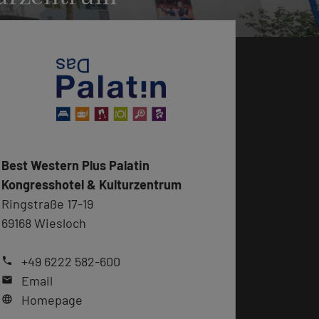
Best Western Plus Palatin
Kongresshotel & Kulturzentrum
Ringstraße 17-19
69168 Wiesloch
+49 6222 582-600
phone
Email
mail
Homepage
language