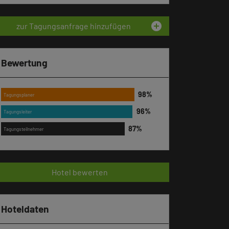
add_circle
zur Tagungsanfrage hinzufügen
Bewertung
Tagungsplaner
Tagungsleiter
Tagungsteilnehmer
Hotel bewerten
Hoteldaten