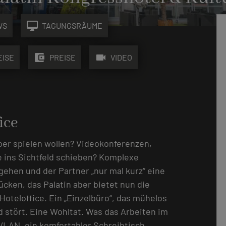
desktop_mac
WS
TAGUNGSRÄUME
account_balance_wallet
videocam
EISE
PREISE
VIDEO
ice
ber spielen wollen? Videokonferenzen,
 ins Sichtfeld schieben? Komplexe
gehen und der Partner „nur mal kurz“ eine
cken, das Palatin aber bietet nun die
Hoteloffice. Ein „Einzelbüro“, das mühelos
 stört. Eine Wohltat. Was das Arbeiten im
WLAN, ein komfortabler Schreibtisch,