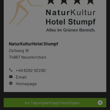
NaturKulturHotel Stumpf
Zeilweg 16
74867 Neunkirchen
+49 6262 92290
phone
Email
mail
Homepage
language
add_circle
zur Tagungsanfrage hinzufügen