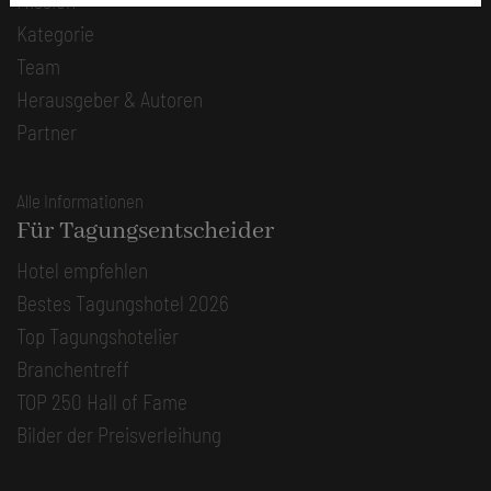
Mission
Kategorie
Team
Herausgeber & Autoren
Partner
Alle Informationen
Für Tagungsentscheider
Hotel empfehlen
Bestes Tagungshotel 2026
Top Tagungshotelier
Branchentreff
TOP 250 Hall of Fame
Bilder der Preisverleihung