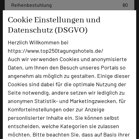
Reihenbestuhlung
80
Tagungsräume
6
Cookie Einstellungen und
Ausstellungsfläche
125 qm
Datenschutz (DSGVO)
Zimmer
47
Herzlich Willkommen bei
Doppelzimmer
36
https://www.top250tagungshotels.de/
Einzelzimmer
7
Auch wir verwenden Cookies und anonymisierte
Suiten
2
Daten, um Ihnen den Besuch unseres Portals so
Juniorsuiten
2
angenehm als möglich zu gestalten. Einige dieser
Cookies sind dabei für die optimale Nutzung der
Seite notwendig, andere setzen wir lediglich zu
Besonders geeignet für
anonymen Statistik- und Marketingzwecken, für
Komforteinstellungen oder zur Anzeige
Seminar, Klausur, Event, Kreativprozesse
personlisierter Inhalte ein. Sie können selbst
entscheiden, welche Kategorien sie zulassen
möchten. Bitte beachten Sie, dass auf Basis ihrer