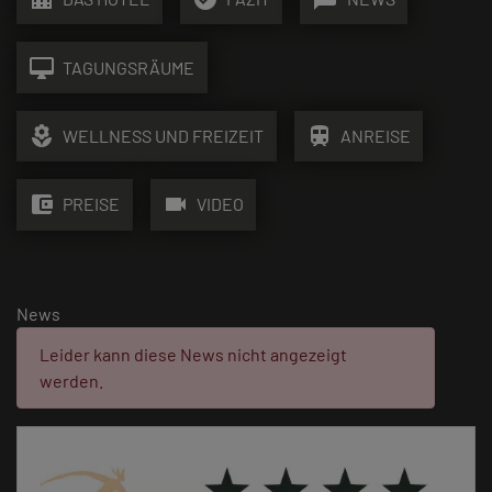
desktop_mac
TAGUNGSRÄUME
local_florist
train
WELLNESS UND FREIZEIT
ANREISE
account_balance_wallet
videocam
PREISE
VIDEO
News
Fehler:
Leider kann diese News nicht angezeigt
werden.