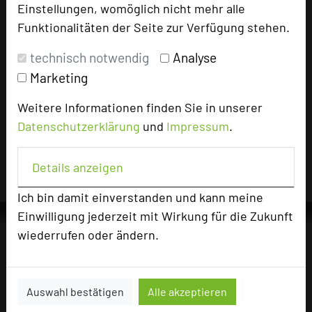
3219 Seiten dieses Hotels wurden in den
Einstellungen, womöglich nicht mehr alle
vergangenen 30 Tagen auf diesem Portal aufgerufen.
Funktionalitäten der Seite zur Verfügung stehen.
technisch notwendig
Analyse
Marketing
Impressum zum Hotel
Weitere Informationen finden Sie in unserer
Für die Verwendung der Bilder haben die jeweiligen Hotels die
Datenschutzerklärung
und
Impressum
.
Nutzungsrechte für dieses Portal eingeräumt und sind dafür
verantwortlich.
Details anzeigen
Ich bin damit einverstanden und kann meine
Einwilligung jederzeit mit Wirkung für die Zukunft
wiederrufen oder ändern.
Die Idee
Über uns
Auswahl bestätigen
Alle akzeptieren