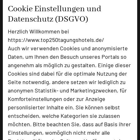
Cookie Einstellungen und
Ausstellungsfläche
120 qm
Datenschutz (DSGVO)
Zimmer
69
Doppelzimmer
51
Herzlich Willkommen bei
Einzelzimmer
16
https://www.top250tagungshotels.de/
Juniorsuiten
2
Auch wir verwenden Cookies und anonymisierte
Daten, um Ihnen den Besuch unseres Portals so
angenehm als möglich zu gestalten. Einige dieser
Besonders geeignet für
Cookies sind dabei für die optimale Nutzung der
Seite notwendig, andere setzen wir lediglich zu
anonymen Statistik- und Marketingzwecken, für
Seminar, Klausur, Event
Komforteinstellungen oder zur Anzeige
personlisierter Inhalte ein. Sie können selbst
entscheiden, welche Kategorien sie zulassen
2194 Seiten dieses Hotels wurden in den
möchten. Bitte beachten Sie, dass auf Basis ihrer
vergangenen 30 Tagen auf diesem Portal aufgerufen.
Einstellungen, womöglich nicht mehr alle