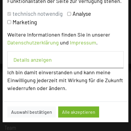
Funktionalitäten der Seite zur Verfügung stehen.
technisch notwendig
Analyse
Impressum zum Hotel
Marketing
Für die Verwendung der Bilder haben die jeweiligen Hotels die
Nutzungsrechte für dieses Portal eingeräumt und sind dafür
Weitere Informationen finden Sie in unserer
verantwortlich.
Datenschutzerklärung
und
Impressum
.
Details anzeigen
Ich bin damit einverstanden und kann meine
Einwilligung jederzeit mit Wirkung für die Zukunft
wiederrufen oder ändern.
Die Idee
Über uns
Mission
Auswahl bestätigen
Alle akzeptieren
Kategorie
Team