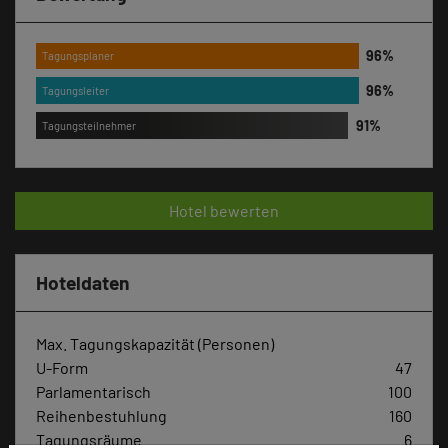
Tagungsplaner
Tagungsleiter
Tagungsteilnehmer
Hotel bewerten
Hoteldaten
Max. Tagungskapazität (Personen)
U-Form
47
Parlamentarisch
100
Reihenbestuhlung
160
Tagungsräume
6