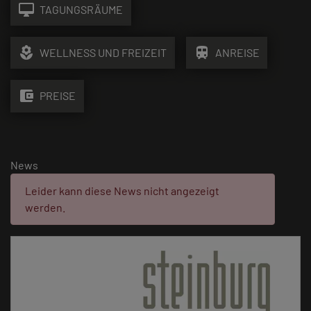
desktop_mac
TAGUNGSRÄUME
local_florist
train
WELLNESS UND FREIZEIT
ANREISE
account_balance_wallet
PREISE
News
Fehler:
Leider kann diese News nicht angezeigt
werden.