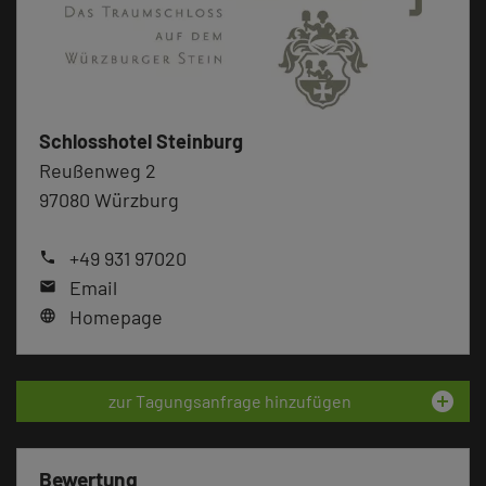
Schlosshotel Steinburg
Reußenweg 2
97080 Würzburg
+49 931 97020
phone
Email
mail
Homepage
language
add_circle
zur Tagungsanfrage hinzufügen
Bewertung