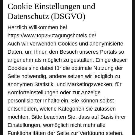
Cookie Einstellungen und
Datenschutz (DSGVO)
Herzlich Willkommen bei
Parkhotel Bilm im Glück am Stadtrand
https://www.top250tagungshotels.de/
Hannovers
Auch wir verwenden Cookies und anonymisierte
Behmerotsfeld 6
Daten, um Ihnen den Besuch unseres Portals so
31319 Sehnde-Bilm
angenehm als möglich zu gestalten. Einige dieser
Cookies sind dabei für die optimale Nutzung der
+49 5138 609-0
phone
Seite notwendig, andere setzen wir lediglich zu
Email
mail
anonymen Statistik- und Marketingzwecken, für
Homepage
language
Komforteinstellungen oder zur Anzeige
personlisierter Inhalte ein. Sie können selbst
entscheiden, welche Kategorien sie zulassen
add_circle
zur Tagungsanfrage hinzufügen
möchten. Bitte beachten Sie, dass auf Basis ihrer
Einstellungen, womöglich nicht mehr alle
Bewertung
Funktionalitäten der Seite zur Verfügung stehen.