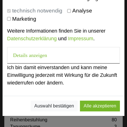
technisch notwendig
Analyse
Tagungsplaner
Marketing
Tagungsleiter
Weitere Informationen finden Sie in unserer
Tagungsteilnehmer
Datenschutzerklärung
und
Impressum
.
Details anzeigen
Hotel bewerten
Ich bin damit einverstanden und kann meine
Einwilligung jederzeit mit Wirkung für die Zukunft
Hoteldaten
wiederrufen oder ändern.
Max. Tagungskapazität (Personen)
Auswahl bestätigen
Alle akzeptieren
U-Form
35
Parlamentarisch
48
Reihenbestuhlung
80
Tagungsräume
3